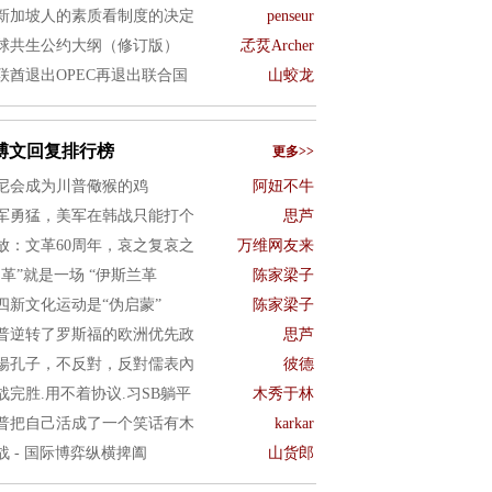
新加坡人的素质看制度的决定
penseur
球共生公约大纲（修订版）
孞烎Archer
联酋退出OPEC再退出联合国
山蛟龙
博文回复排行榜
更多>>
尼会成为川普儆猴的鸡
阿妞不牛
军勇猛，美军在韩战只能打个
思芦
放：文革60周年，哀之复哀之
万维网友来
文革”就是一场 “伊斯兰革
陈家梁子
四新文化运动是“伪启蒙”
陈家梁子
普逆转了罗斯福的欧洲优先政
思芦
揚孔子，不反對，反對儒表內
彼德
战完胜.用不着协议.习SB躺平
木秀于林
普把自己活成了一个笑话有木
karkar
战 - 国际博弈纵横捭阖
山货郎