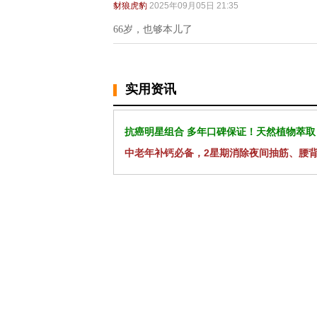
豺狼虎豹
2025年09月05日 21:35
66岁，也够本儿了
实用资讯
抗癌明星组合 多年口碑保证！天然植物萃取
中老年补钙必备，2星期消除夜间抽筋、腰