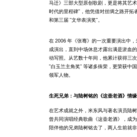
马迁》三部大型原创歌剧，更是将其艺术
时代的里程碑"，他凭借对丝绸之路开拓者
和第三届 "文华表演奖"。
在 2006 年《张骞》的一次重要演出
成演出，直到中场休息才露出满是淤血的
动写照。从艺数十年间，他累计获得三次 
"白玉兰主角奖" 等诸多殊荣，更荣获中国
领军人物。
生死兄弟：与陆树铭的《这壶老酒》情缘
在艺术成就之外，米东风与著名演员陆树
曾共同演唱经典歌曲《这壶老酒》，成为
陪伴他的兄弟陆树铭去了，两人生前就非