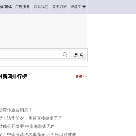
体
/
繁体
广告服务
联系我们
关于万维
登录
/
注册
小时新闻排行榜
更多>>
朗突传重要消息！
磅！访华前夕，川普直接掀桌子了
对俄公开羞辱 中南海鸦雀无声
了！中南海清洗名单曝光 习将枪口对准他