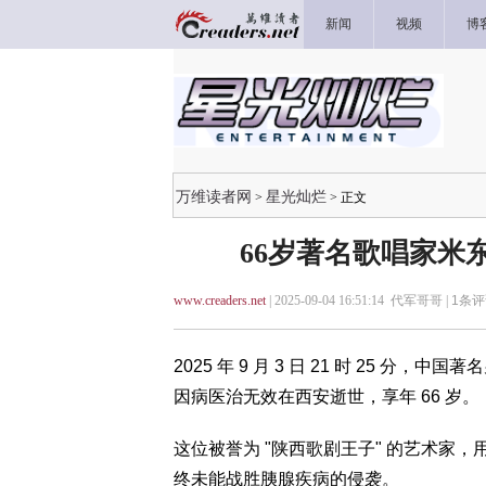
新闻
视频
博
万维读者网
星光灿烂
>
> 正文
66岁著名歌唱家米
www.creaders.net
| 2025-09-04 16:51:14 代军哥哥 |
1
条评
2025 年 9 月 3 日 21 时 25
因病医治无效在西安逝世，享年 66 岁。
这位被誉为 "陕西歌剧王子" 的艺术家
终未能战胜胰腺疾病的侵袭。