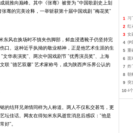
成就推向巅峰。其中《张骞》被誉为 "中国歌剧史上划
张骞的完美诠释，一举斩获第十届中国戏剧 "梅花奖"
1
习
2
红
3
女
中，米东风在换场时不慎夹伤脚部，鲜血浸透靴子仍坚持完
4
伊
伤口。这种近乎执拗的敬业精神，正是他艺术生涯的生
5
重
"文华表演奖"、两次中国戏剧节 "优秀演员奖"、上海
6
面
文联 "德艺双馨" 艺术家称号，成为陕西声乐界公认的
7
炸
8
朝
9
突
10
4
铭的结拜兄弟情同样为人称道。两人不仅私交甚笃，更
艺坛佳话。网友在得知米东风逝世消息后感叹："他是
常好"。