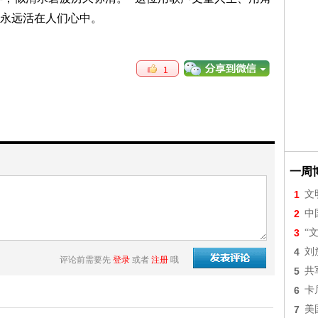
永远活在人们心中。
1
一周
1
文
2
中
3
“
4
刘
评论前需要先
登录
或者
注册
哦
5
共
6
卡
7
美