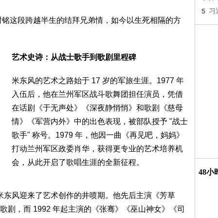
5
习
陆树铭这段跨越半生的结拜兄弟情，如今以生死相隔的方
艺术史诗：从战士歌手到歌剧里程碑
米东风的艺术之路始于 17 岁的军旅生涯。1977 年
入伍后，他在兰州军区战斗歌舞团担任演员，凭借
在话剧《于无声处》《深夜静悄悄》和歌剧《慈母
情》《军营内外》中的出色表现，被部队授予 "战士
歌手" 称号。1979 年，他因一曲《再见吧，妈妈》
打动兰州军区政委肖华，获得更专业的艺术培养机
会，从此开启了歌唱生涯的全新征程。
48
，米东风迎来了艺术创作的井喷期。他先后主演《芳草
剧，而 1992 年起主演的《张骞》《巫山神女》《司