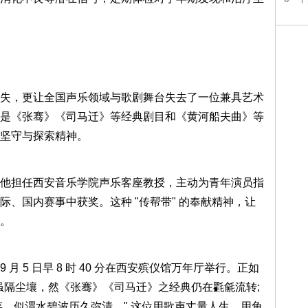
失，更让全国声乐领域与歌剧舞台失去了一位兼具艺术
是《张骞》《司马迁》等经典剧目和《黄河船夫曲》等
坚守与探索精神。
他担任西安音乐学院声乐客座教授，主动为青年演员指
、国内赛事中获奖。这种 "传帮带" 的奉献精神，让
。
9 月 5 日早 8 时 40 分在西安殡仪馆万年厅举行。正如
虽隔尘壤，然《张骞》《司马迁》之经典仍在氍毹流转;
存，似渭水碧波历久弥清。" 这位用歌声丈量人生、用角