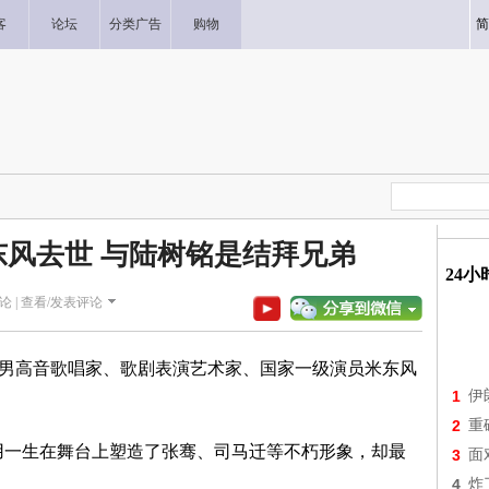
客
论坛
分类广告
购物
简
东风去世 与陆树铭是结拜兄弟
24
论 |
查看/发表评论
 分，中国著名男高音歌唱家、歌剧表演艺术家、国家一级演员米东风
1
伊
2
重
，用一生在舞台上塑造了张骞、司马迁等不朽形象，却最
3
面
4
炸