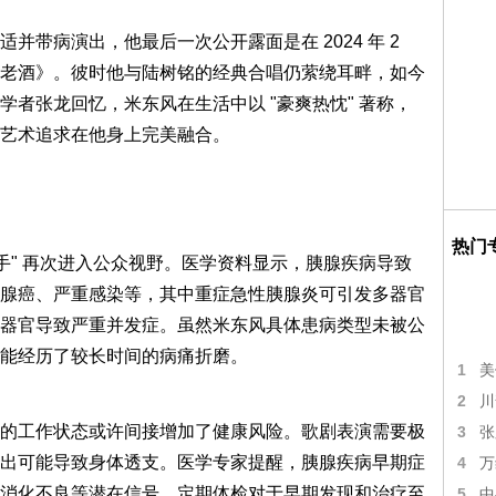
并带病演出，他最后一次公开露面是在 2024 年 2
老酒》。彼时他与陆树铭的经典合唱仍萦绕耳畔，如今
者张龙回忆，米东风在生活中以 "豪爽热忱" 著称，
与艺术追求在他身上完美融合。
热门
手" 再次进入公众视野。医学资料显示，胰腺疾病导致
腺癌、严重感染等，其中重症急性胰腺炎可引发多器官
器官导致严重并发症。虽然米东风具体患病类型未被公
能经历了较长时间的病痛折磨。
1
美
2
川
的工作状态或许间接增加了健康风险。歌剧表演需要极
3
张
出可能导致身体透支。医学专家提醒，胰腺疾病早期症
4
万
消化不良等潜在信号，定期体检对于早期发现和治疗至
5
中