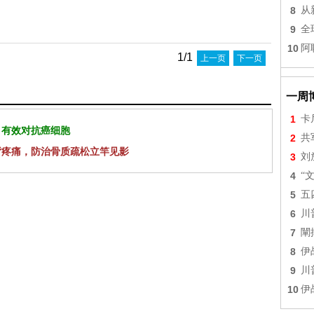
8
从
9
全
10
阿
1/1
上一页
下一页
一周
1
卡
 有效对抗癌细胞
2
共
背疼痛，防治骨质疏松立竿见影
3
刘
4
“
5
五
6
川
7
闡
8
伊
9
川
10
伊