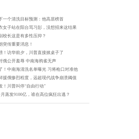
下一个清洗目标预测：他高居榜首
衣女子站在阳台骂习彭，没想招来这结果
副校长这是有多性压抑？
朗突传重要消息！
磅！访华前夕，川普直接掀桌子了
对俄公开羞辱 中南海鸦雀无声
了！中南海清洗名单曝光 习将枪口对准他
鲜援俄惨烈程度，远超现代战争崩溃阈值
发！川普叫停“自由行动”
个月蒸发9100亿，谁在高位疯狂出逃？