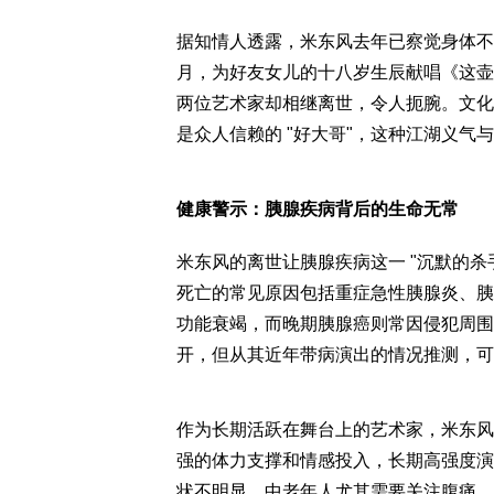
据知情人透露，米东风去年已察觉身体不适
月，为好友女儿的十八岁生辰献唱《这壶
两位艺术家却相继离世，令人扼腕。文化学
是众人信赖的 "好大哥"，这种江湖义气
健康警示：胰腺疾病背后的生命无常
米东风的离世让胰腺疾病这一 "沉默的杀
死亡的常见原因包括重症急性胰腺炎、胰
功能衰竭，而晚期胰腺癌则常因侵犯周围
开，但从其近年带病演出的情况推测，可
作为长期活跃在舞台上的艺术家，米东风
强的体力支撑和情感投入，长期高强度演
状不明显，中老年人尤其需要关注腹痛、