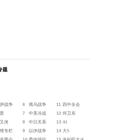
专题
6
11
伊战争
俄乌战争
四中全会
7
12
普
中美冷战
何卫东
8
13
又侠
中日关系
AI
9
14
维专栏
以伊战争
大S
10
15
共两会
委内瑞拉
洛杉矶大火