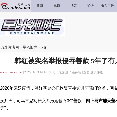
新闻
视频
博客
论坛
分类广告
万维读者网
星光灿烂
>
> 正文
韩红被实名举报侵吞善款 5年了
www.creaders.net
| 2025-09-03 16:14:33 七十九影团 |
1
条评论 |
查看/发表评论
2020年武汉疫情，韩红基金会把物资直接送进医院门诊楼，网友
没几天，司马三忌写长文举报她侵吞3亿善款，
网上骂声铺天盖地
子”。