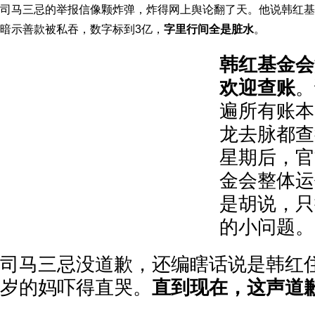
司马三忌的举报信像颗炸弹，炸得网上舆论翻了天。他说韩红基
暗示善款被私吞，数字标到3亿，
字里行间全是脏水
。
韩红基金会
欢迎查账
。
遍所有账本
龙去脉都查
星期后，官
金会整体运
是胡说，只
的小问题。
司马三忌没道歉，还编瞎话说是韩红
岁的妈吓得直哭。
直到现在，这声道