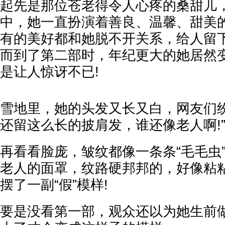
起先是那位苍老得令人心疼的桑甜儿
中，她一直扮演着善良、温馨、甜美
有的美好都和她脱不开关系，给人留
而到了第二部时，年纪更大的她居然
是让人惊讶不已!
雪地里，她的头发又长又白，网友们纷
还留这么长的披肩发，谁还像老人啊!
再看看脸庞，皱纹都像一条条“毛毛虫
老人的面罩，纹路硬邦邦的，好像粘
摆了一副“假”模样!
要是没看第一部，观众还以为她生前