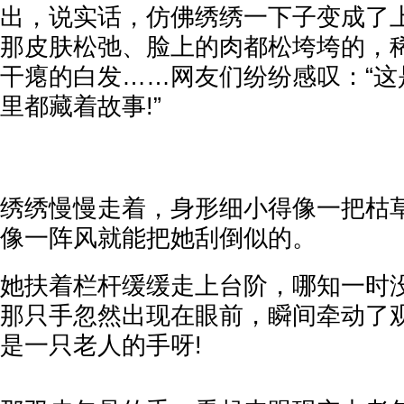
出，说实话，仿佛绣绣一下子变成了
那皮肤松弛、脸上的肉都松垮垮的，
干瘪的白发……网友们纷纷感叹：“这
里都藏着故事!”
绣绣慢慢走着，身形细小得像一把枯
像一阵风就能把她刮倒似的。
她扶着栏杆缓缓走上台阶，哪知一时
那只手忽然出现在眼前，瞬间牵动了
是一只老人的手呀!