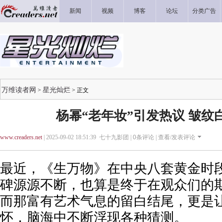
新闻
视频
博客
论坛
分类广告
万维读者网
星光灿烂
>
> 正文
杨幂“老年妆”引发热议 皱纹
www.creaders.net
| 2025-09-02 18:51:39 七十九影团 |
0
条评论 |
查看/发表评论
最近，《生万物》在中央八套黄金时
碑源源不断，也算是终于在观众们的
而那富有艺术气息的留白结尾，更是
怀，脑海中不断浮现各种猜测。