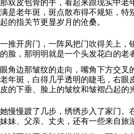
那双皮包骨的手，看起来跟现实中老
满是老年斑，斑点散布得不规矩，特
起的指关节更显岁月的沧桑。
一推开房门，一阵风把门吹得关上，
的脸，那明明就是一个头发花白的老者
眼角边那皱纹的走向，嘴角下方交叉
老年斑，白得几乎透明的睫毛，右眼
皮的下垂、脸上的皱纹和皱褶凸起的光
她慢慢踱了几步，绣绣步入了家门。
妹妹、父亲、丈夫，还有一些来自旅