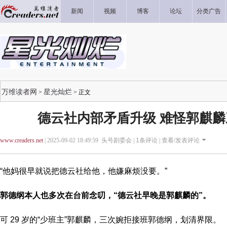
新闻
视频
博客
论坛
分类广告
万维读者网
星光灿烂
>
> 正文
德云社内部矛盾升级 难怪郭麒
www.creaders.net
| 2025-09-02 18:49:59 头号剧委会 |
1
条评论 |
查看/发表评论
“他妈很早就说把德云社给他，他嫌麻烦没要。”
郭德纲本人也多次在台前念叨，“德云社早晚是郭麒麟的”。
可 29 岁的“少班主”郭麒麟，三次婉拒接班郭德纲，划清界限。