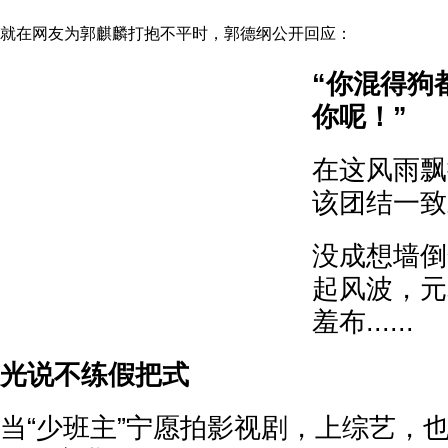
就在网友为郭麒麟打抱不平时，郭德纲公开回应：
“你混得狗
你呢！”
在这风雨飘
该团结一致
没成想墙倒
起风波，元
羞布......
光说不练假把式
当“少班主”宁愿拍影视剧，上综艺，也