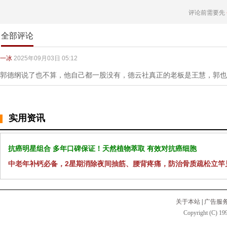
评论前需要先
全部评论
一冰
2025年09月03日 05:12
郭德纲说了也不算，他自己都一股没有，德云社真正的老板是王慧，郭也
实用资讯
抗癌明星组合 多年口碑保证！天然植物萃取 有效对抗癌细胞
中老年补钙必备，2星期消除夜间抽筋、腰背疼痛，防治骨质疏松立竿
关于本站
|
广告服
Copyright (C) 199