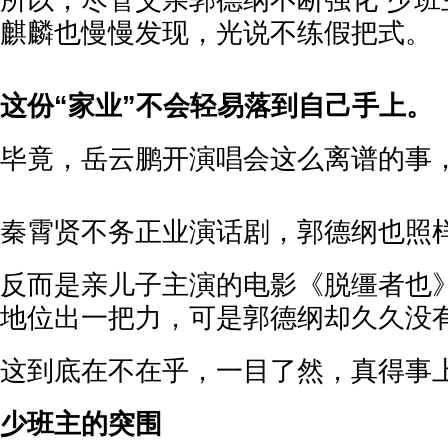
所以，尽管父亲郭德纲不断强化“少班
麒麟也慢慢发现，光说不练假把式。
这份“家业”不会轻易落到自己手上。
毕竟，岳云鹏开演唱会这么离谱的事，
秦霄贤不务正业演话剧，郭德纲也照样
反而是亲儿子主演的电影《脱缰者也
地位出一把力，可是郭德纲却久久没
这到底在不在乎，一目了然，真得事上
少班主的突围