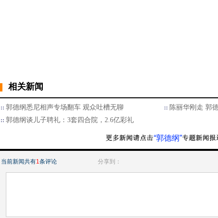
相关新闻
郭德纲悉尼相声专场翻车 观众吐槽无聊
陈丽华刚走 郭德
郭德纲谈儿子聘礼：3套四合院，2.6亿彩礼
“郭德纲”
当前新闻共有
1
条评论
分享到：