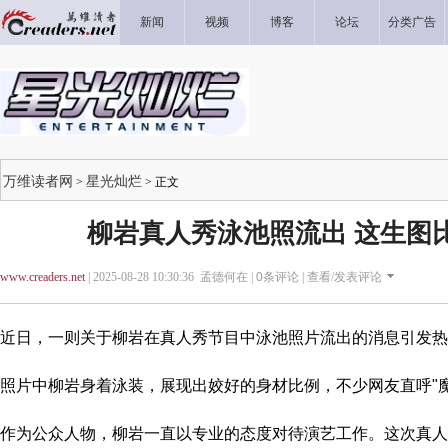
新闻
视频
博客
论坛
分类广告
万维读者网
星光灿烂
>
> 正文
柳岩真人秀泳池照流出 这生图
www.creaders.net
| 2025-08-28 10:30:36 孟德何在 |
0
条评论 |
查看/发表评论
近日，一则关于柳岩在真人秀节目中泳池照片流出的消息引发热
照片中柳岩身着泳装，展现出姣好的身材比例，不少网友直呼"魔
作为公众人物，柳岩一直以专业的态度对待演艺工作。这次真人