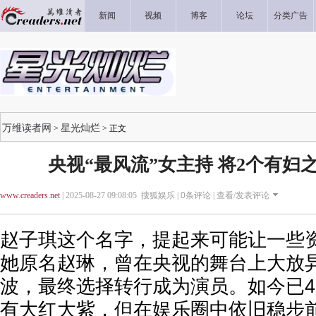
新闻
视频
博客
论坛
分类广告
万维读者网
星光灿烂
>
> 正文
央视“最风流”女主持 将2个有妇
www.creaders.net
| 2025-08-27 09:08:05 搜狐娱乐 |
0
条评论 |
查看/发表评论
赵子琪这个名字，提起来可能让一些
她原名赵琳，曾在央视的舞台上大放
波，最终选择转行成为演员。如今已4
有大红大紫，但在娱乐圈中依旧稳步