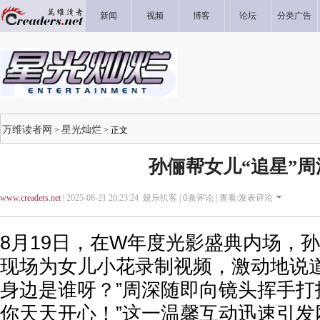
新闻
视频
博客
论坛
分类广告
万维读者网
星光灿烂
>
> 正文
孙俪帮女儿“追星”周
www.creaders.net
| 2025-08-21 20:23:24 娱乐扒客 |
0
条评论 |
查看/发表评论
8月19日，在W年度光影盛典内场，
现场为女儿小花录制视频，激动地说道
身边是谁呀？”周深随即向镜头挥手打
你天天开心！”这一温馨互动迅速引发