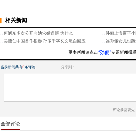
相关新闻
何润东多次公开向她求婚遭拒 为什么
孙俪上海百平小
吴慷仁中国首作很惨 孙俪千字长文坦白回应
连孙俪女儿也跳
“孙俪”
当前新闻共有
0
条评论
分享到：
评论前需要先
全部评论