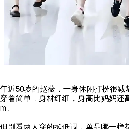
年近50岁的赵薇，一身休闲打扮很减
穿着简单，身材纤细，身高比妈妈还高
m。
但别看两人穿的挺低调，单品哪一样