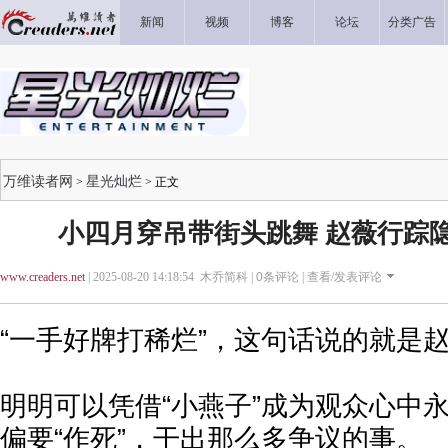
新闻
视频
博客
论坛
分类广告
万维读者网
星光灿烂
>
> 正文
小四月穿吊带街头跳舞 赵薇行踪隐
www.creaders.net
| 2025-08-20 14:18:54 木乔简科 |
0
条评论 |
查看/发表评论
“一手好牌打稀烂”，这句话说的就是
明明可以凭借“小燕子”成为观众心中
偏要“作死”，干出那么多争议的事。