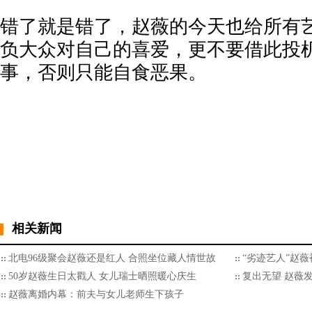
错了就是错了，赵薇的今天也给所有
负大众对自己的喜爱，更不要借此投
事，否则只能自食恶果。
相关新闻
北电96级聚会赵薇还是红人 合照坐位藏人情世故
“劣迹艺人”赵薇
50岁赵薇生日太戳人 女儿瑞士晒照暖心庆生
复出无望 赵薇
赵薇离婚内幕：前夫与女儿老师生下孩子