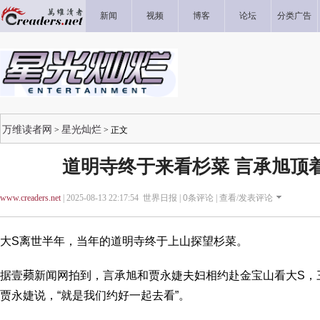
新闻
视频
博客
论坛
分类广告
万维读者网
星光灿烂
>
> 正文
道明寺终于来看杉菜 言承旭顶
www.creaders.net
| 2025-08-13 22:17:54 世界日报 |
0
条评论 |
查看/发表评论
大S离世半年，当年的道明寺终于上山探望杉菜。
据壹𬞟新闻网拍到，言承旭和贾永婕夫妇相约赴金宝山看大S
贾永婕说，“就是我们约好一起去看”。