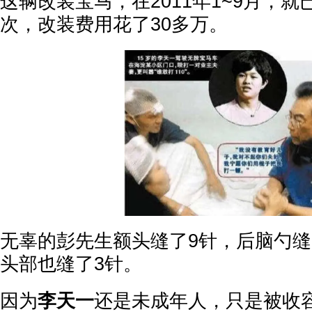
这辆改装宝马，在2011年1~9月，就
次，改装费用花了30多万。
无辜的彭先生额头缝了9针，后脑勺缝
头部也缝了3针。
因为
李天一
还是未成年人，只是被收