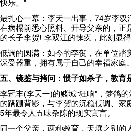
快乐。”
最扎心一幕：李天一出事，74岁李双
在病榻前悉心照料、开导父亲的，正
的长子李贺! 李双江的愧疚，此刻显
低调的圆满：如今的李贺，在单位踏
深受器重，拥有属于自己的幸福家庭
五、镜鉴与拷问：惯子如杀子，教育
李冠丰(李天一)的赌城“狂响”，梦鸽
的蹒跚背影，与李贺的沉稳低调、家庭
5年最令人五味杂陈的现实寓言。
同一个父亲，两种教育，天壤之别的