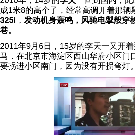
2010年，14岁的
李天一
回到国内，此
成1米8的高个子，经常高调开着那辆
325i
，
发动机身轰鸣，风驰电掣般穿
巷。
2011年9月6日，15岁的李天一又开
马，在北京市海淀区西山华府小区门
要拐进小区南门，因为没有开拐弯灯