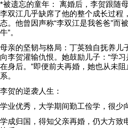
*被遗忘的童年： 离婚后，李贺跟随
李双江几乎缺席了他的整个成长过程，
态。他曾因声称“李双江是我爸爸”而被
牛”。
母亲的坚韧与格局：丁英独自抚养儿
向李贺灌输仇恨。她鼓励儿子：“学习
在身后。”即便前夫再婚，她也从未阻
系。
李贺的逆袭人生：
学业优秀，大学期间勤工俭学，很少
学成归国，得知父亲再婚，仍大方致电