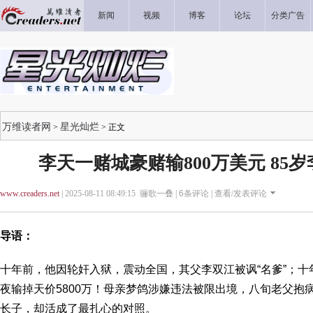
新闻
视频
博客
论坛
分类广告
万维读者网
星光灿烂
>
> 正文
李天一赌城豪赌输800万美元 85
www.creaders.net
| 2025-08-11 08:49:15 骊歌一叠 |
6
条评论 |
查看/发表评论
导语：
十年前，他因轮奸入狱，震动全国，其父李双江被讽“名爹”；
夜输掉天价5800万！母亲梦鸽涉嫌违法被限出境，八旬老父抱病奔
长子，却活成了最扎心的对照。