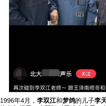
1996年4月，
李双江
和
梦鸽
的儿子
李