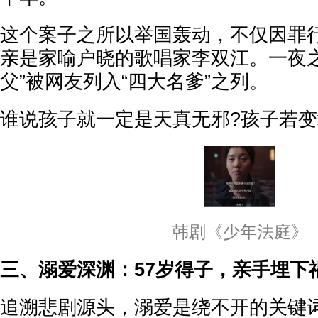
这个案子之所以举国轰动，不仅因罪
亲是家喻户晓的歌唱家李双江。一夜之
父”被网友列入“四大名爹”之列。
谁说孩子就一定是天真无邪?孩子若变
韩剧《少年法庭》
三、溺爱深渊：57岁得子，亲手埋下
追溯悲剧源头，溺爱是绕不开的关键