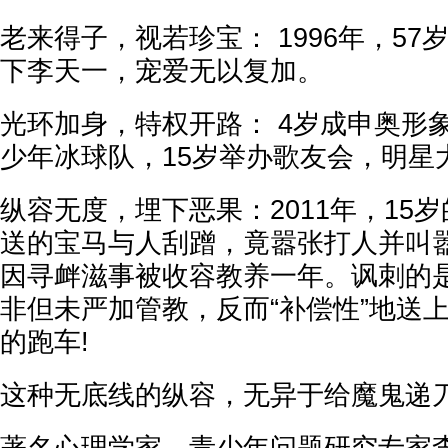
老来得子，视若珍宝： 1996年，5
下李天一，宠爱无以复加。
光环加身，特权开路： 4岁成申奥形
少年冰球队，15岁举办歌友会，明星
纵容无度，埋下恶果：2011年，15
送的宝马与人刮蹭，竟嚣张打人并叫嚣“
因寻衅滋事被收容教养一年。讽刺的
非但未严加管教，反而“补偿性”地送上
的跑车!
这种无底线的纵容，无异于给魔鬼递