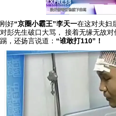
刚好
“京圈小霸王”李天一
在这对夫妇
对彭先生破口大骂， 接着无缘无故对
踢，还扬言说道：
“谁敢打110”！