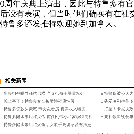
0周年庆典上演出，因此与特鲁多有
后没有表演，但当时他们确实有在社
特鲁多还发推特欢迎她到加拿大。
相关新闻
水果姐被曝性骚扰男模 当众扒裤子暴露私处
特鲁多被公认为
摊上事了！特鲁多女友被曝涉夜店性侵
谷爱凌和特鲁多
特鲁多贷款买豪宅 带女友看房 真实收入曝光
打脸！卡尼执政
特鲁多陪水果姐吃火锅 前任刚带小21岁模特亮相
要和歌星筑爱巢
特鲁多陪水果姐吃火锅，女歌手高调示爱有深意