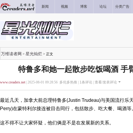
新闻
视频
博客
论坛
分类广告
万维读者网
星光灿烂
>
> 正文
特鲁多和她一起散步吃饭喝酒 手
www.creaders.net
| 2025-08-01 09:28:56 多伦多热推 |
1
条评论 |
查看/发表评论
最近几天，加拿大前总理特鲁多(Justin Trudeau)与美国流行乐天
Perry)在蒙特利尔接连被目击同行，包括散步、吃大餐、喝酒等
这不得不让大家怀疑，他们俩是不是在发展新的关系。