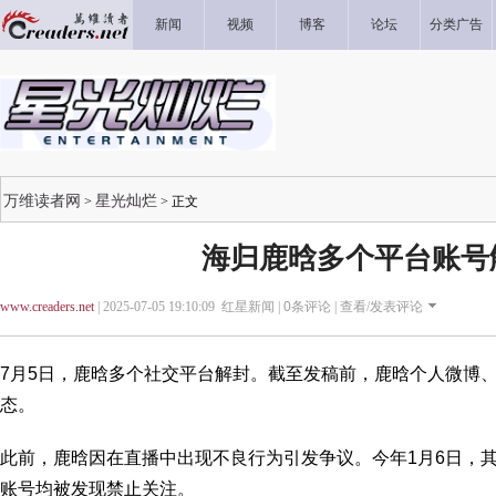
新闻
视频
博客
论坛
分类广告
万维读者网
星光灿烂
>
> 正文
海归鹿晗多个平台账号
www.creaders.net
| 2025-07-05 19:10:09 红星新闻 |
0
条评论 |
查看/发表评论
7月5日，鹿晗多个社交平台解封。截至发稿前，鹿晗个人微博
态。
此前，鹿晗因在直播中出现不良行为引发争议。今年1月6日，
账号均被发现禁止关注。