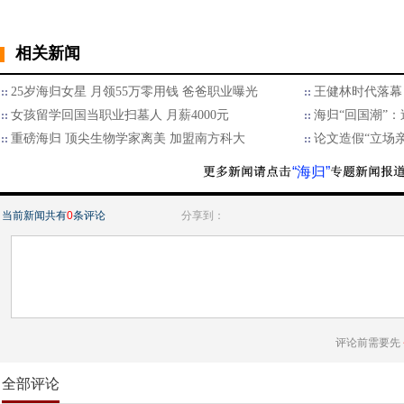
相关新闻
25岁海归女星 月领55万零用钱 爸爸职业曝光
王健林时代落幕
女孩留学回国当职业扫墓人 月薪4000元
海归“回国潮”
重磅海归 顶尖生物学家离美 加盟南方科大
论文造假“立场
“海归”
当前新闻共有
0
条评论
分享到：
评论前需要先
全部评论