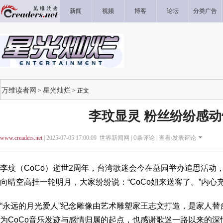
新闻
视频
博客
论坛
分类广告
万维读者网
星光灿烂
>
> 正文
李玟显灵 粉丝纷纷感动
www.creaders.net
| 2025-07-05 17:00:09 世界新闻网 |
0
条评论 |
查看/发表评论
李玟（CoCo）逝世2周年，台湾歌迷会今在墓园举办追思活动
向晴空高挂一轮明月，大家纷纷说：“CoCo姐来送客了。”内心
“永远的月光爱人”纪念雕像由艺术雕塑家王志文打造，是家人替
为CoCo音乐发迹与感情归属的起点，也感谢歌迷一路以来的