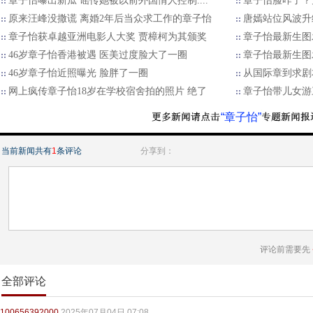
章子怡曝出新瓜 谣传她被以前外国情人控制....
章子怡脸咋了？
原来汪峰没撒谎 离婚2年后当众求工作的章子怡
唐嫣站位风波升
章子怡获卓越亚洲电影人大奖 贾樟柯为其颁奖
章子怡最新生图
46岁章子怡香港被遇 医美过度脸大了一圈
章子怡最新生图
46岁章子怡近照曝光 脸胖了一圈
从国际章到求剧
网上疯传章子怡18岁在学校宿舍拍的照片 绝了
章子怡带儿女游
“章子怡”
当前新闻共有
1
条评论
分享到：
评论前需要先
全部评论
100656392000
2025年07月04日 07:08