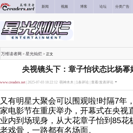
新闻
视频
博客
论坛
分类广告
万维读者网
星光灿烂
>
> 正文
央视镜头下：章子怡状态比杨幂
www.creaders.net
| 2025-07-03 18:22:12 萌神木木 |
1
条评论 |
查看/发表评论
又有明星大聚会可以围观啦!时隔7年，
家电影节在重庆举办，开幕式在央视直
业内到场现身，从大花章子怡到85花
老戏骨，一路都有名场面。