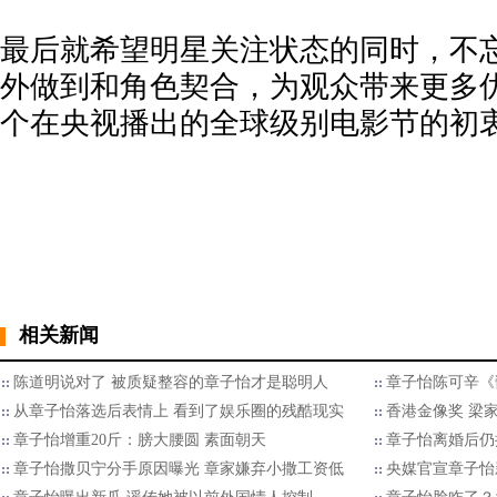
最后就希望明星关注状态的同时，不
外做到和角色契合，为观众带来更多
个在央视播出的全球级别电影节的初
相关新闻
陈道明说对了 被质疑整容的章子怡才是聪明人
章子怡陈可辛《
从章子怡落选后表情上 看到了娱乐圈的残酷现实
香港金像奖 梁
章子怡增重20斤：膀大腰圆 素面朝天
章子怡离婚后仍
章子怡撒贝宁分手原因曝光 章家嫌弃小撒工资低
央媒官宣章子怡