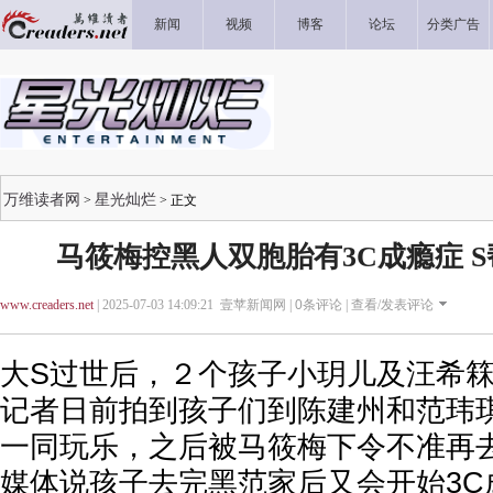
新闻
视频
博客
论坛
分类广告
万维读者网
星光灿烂
>
> 正文
马筱梅控黑人双胞胎有3C成瘾症 
www.creaders.net
| 2025-07-03 14:09:21 壹苹新闻网 |
0
条评论 |
查看/发表评论
大S过世后，２个孩子小玥儿及汪希
记者日前拍到孩子们到陈建州和范玮
一同玩乐，之后被马筱梅下令不准再
媒体说孩子去完黑范家后又会开始3C