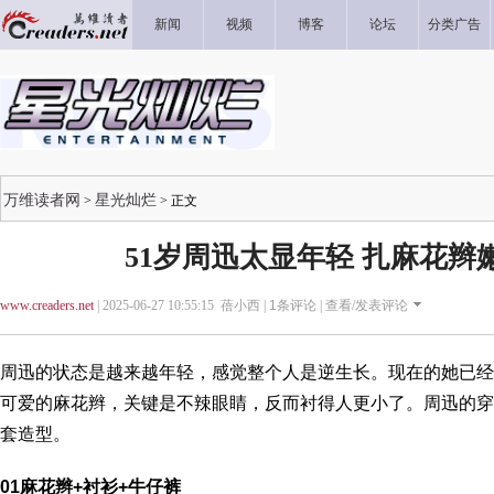
新闻
视频
博客
论坛
分类广告
万维读者网
星光灿烂
>
> 正文
51岁周迅太显年轻 扎麻花辫
www.creaders.net
| 2025-06-27 10:55:15 蓓小西 |
1
条评论 |
查看/发表评论
周迅的状态是越来越年轻，感觉整个人是逆生长。现在的她已经
可爱的麻花辫，关键是不辣眼睛，反而衬得人更小了。周迅的穿
套造型。
01麻花辫+衬衫+牛仔裤