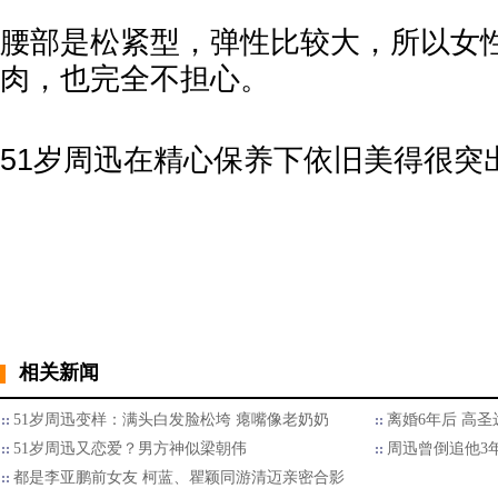
腰部是松紧型，弹性比较大，所以女
肉，也完全不担心。
51岁周迅在精心保养下依旧美得很突
相关新闻
51岁周迅变样：满头白发脸松垮 瘪嘴像老奶奶
离婚6年后 高
51岁周迅又恋爱？男方神似梁朝伟
周迅曾倒追他3
都是李亚鹏前女友 柯蓝、瞿颖同游清迈亲密合影