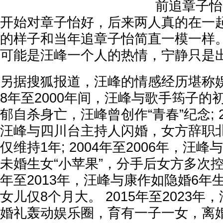
前追章子怡
开始对章子怡好，后来两人真的在一
的样子和当年追章子怡简直一模一样。
可能是汪峰一个人的热情，宁静只是
另据搜狐报道，汪峰的情感经历堪称娱
8年至2000年间，汪峰与歌手筠子的初
郁自杀身亡，汪峰曾创作“青春”纪念; 2
汪峰与四川台主持人闪婚，女方辞职
仅维持1年; 2004年至2006年，汪
未婚生女“小苹果”，分手后女方多次控诉
年至2013年，汪峰与康作如隐婚6年
女儿仅8个月大。 2015年至2023
婚礼轰动娱乐圈，育有一子一女，离婚