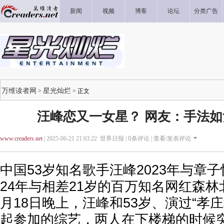
新闻
视频
博客
论坛
分类广告
万维读者网
星光灿烂
>
> 正文
汪峰恋又一女星？ 网友：手法
www.creaders.net
| 2025-06-21 21:03:22 世界日报 |
0
条评论 |
查看/发表评论
中国53岁知名歌手汪峰2023年与章子
24年与相差21岁的百万知名网红森林
月18日晚上，汪峰和53岁、演过“孝
起参加的综艺，两人在下楼梯的时候