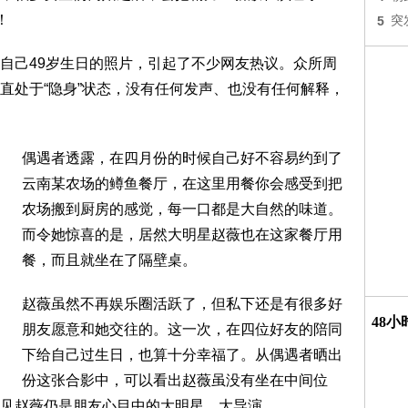
！
5
突
自己49岁生日的照片，引起了不少网友热议。众所周
直处于“隐身”状态，没有任何发声、也没有任何解释，
偶遇者透露，在四月份的时候自己好不容易约到了
云南某农场的鳟鱼餐厅，在这里用餐你会感受到把
农场搬到厨房的感觉，每一口都是大自然的味道。
而令她惊喜的是，居然大明星赵薇也在这家餐厅用
餐，而且就坐在了隔壁桌。
赵薇虽然不再娱乐圈活跃了，但私下还是有很多好
48
朋友愿意和她交往的。这一次，在四位好友的陪同
下给自己过生日，也算十分幸福了。从偶遇者晒出
份这张合影中，可以看出赵薇虽没有坐在中间位
见赵薇仍是朋友心目中的大明星、大导演。