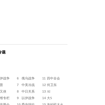
专题
6
11
伊战争
俄乌战争
四中全会
7
12
普
中美冷战
何卫东
8
13
又侠
中日关系
AI
9
14
维专栏
以伊战争
大S
10
15
共两会
委内瑞拉
洛杉矶大火