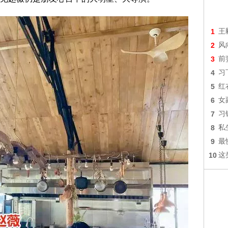
1
王
2
风
3
前
4
习
5
红
6
女
7
习
8
私
9
最
10
这