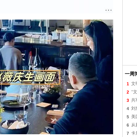
一周
1
文
2
“
3
共
4
刘
5
美
6
从
7
卡