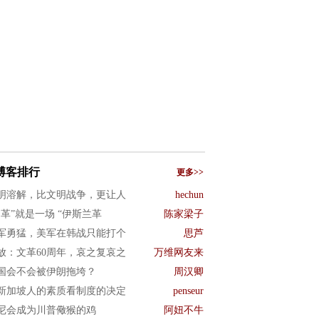
博客排行
更多>>
明溶解，比文明战争，更让人
hechun
文革”就是一场 “伊斯兰革
陈家梁子
军勇猛，美军在韩战只能打个
思芦
放：文革60周年，哀之复哀之
万维网友来
国会不会被伊朗拖垮？
周汉卿
新加坡人的素质看制度的决定
penseur
尼会成为川普儆猴的鸡
阿妞不牛