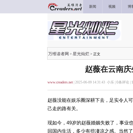
新闻
视频
博
万维读者网
星光灿烂
>
> 正文
赵薇在云南庆
www.creaders.net
| 2025-06-09 14:31:43 小乐 |
0
条评论 |
赵薇没能在娱乐圈深耕下去，足实令人可
己走的路有关。
现如今，49岁的赵薇婚姻失败了，事业
回国内生活，多少有些凄凉之感。当然了