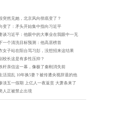
毅突然见她，北京风向彻底变了？
向变了：矛头开始集中指向习近平
妻谈习近平：他眼中的大事业在我眼中一无
下一个清洗目标预测：他高居榜首
衣女子站在阳台骂习彭，没想招来这结果
副校长这是有多性压抑？
铁杆亲信这一幕，像极了秦刚消失前
生活混乱 10年换5妻？被传遭央视辞退的他
惨淡五一假期 上亿人一夜返贫 大萧条来了
类人正被禁止出境