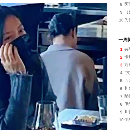
8
阿
9
（
10
为
一周
1
共
2
卡
3
刘
4
“
5
五
6
川
7
闡
8
伊
9
川
10
伊