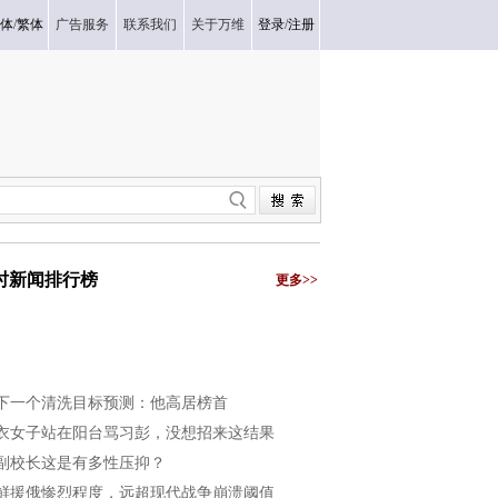
体
/
繁体
广告服务
联系我们
关于万维
登录
/
注册
小时新闻排行榜
更多>>
下一个清洗目标预测：他高居榜首
衣女子站在阳台骂习彭，没想招来这结果
副校长这是有多性压抑？
鲜援俄惨烈程度，远超现代战争崩溃阈值