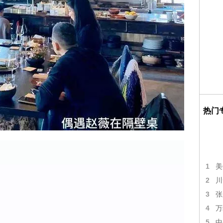
热门
1
美
2
川
3
张
4
万
5
中