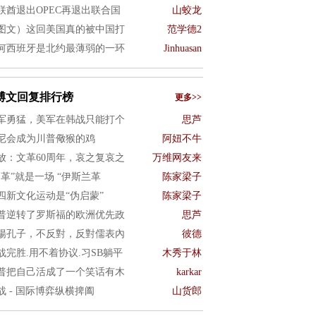
联酋退出OPEC再退出联合国
山蛟龙
图文）这回美国真的被中国打
范学德2
何西班牙是北约最薄弱的一环
Jinhuasan
博文回复排行榜
更多>>
军勇猛，美军在韩战只能打个
思芦
尼会成为川普儆猴的鸡
阿妞不牛
放：文革60周年，哀之复哀之
万维网友来
文革”就是一场 “伊斯兰革
陈家梁子
四新文化运动是“伪启蒙”
陈家梁子
普逆转了罗斯福的欧洲优先政
思芦
揚孔子，不反對，反對儒表內
彼德
战完胜.用不着协议.习SB躺平
木秀于林
普把自己活成了一个笑话有木
karkar
战 - 国际博弈纵横捭阖
山货郎