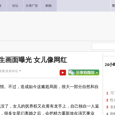
客
论坛
分类广告
购物
简
生画面曝光 女儿像网红
24
查看/发表评论
惜。不过，造成如今这尴尬局面，很大一部分自然和自
1
习
2
红
也没了，女儿的抚养权又在黄有龙手上，自己独自一人返
3
女
，很多女星们离婚之后，会把精力重新放在演艺事业
4
朝