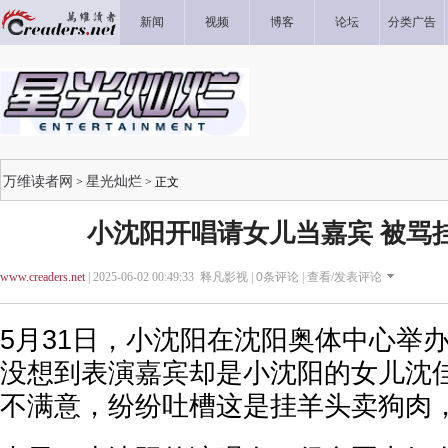
新闻
视频
博客
论坛
分类广告
万维读者网
星光灿烂
>
> 正文
小沈阳开唱请女儿当嘉宾 被骂
www.creaders.net
| 2025-06-02 00:49:33 释凡影视 |
0
条评论 |
查看/发表评论
5月31日，小沈阳在沈阳奥体中心举
没想到表演嘉宾却是小沈阳的女儿沈
不满意，纷纷吐槽这是挂羊头卖狗肉，