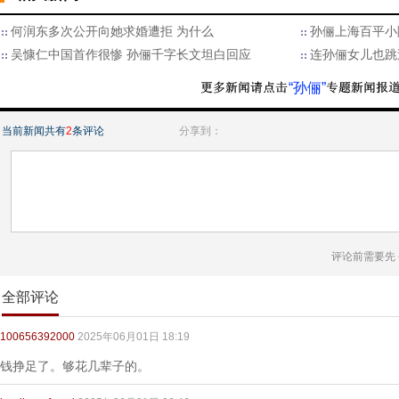
何润东多次公开向她求婚遭拒 为什么
孙俪上海百平小
吴慷仁中国首作很惨 孙俪千字长文坦白回应
连孙俪女儿也跳
“孙俪”
当前新闻共有
2
条评论
分享到：
评论前需要先
全部评论
100656392000
2025年06月01日 18:19
钱挣足了。够花几辈子的。