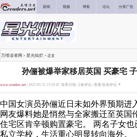
新闻
视频
博客
论坛
分类广告
万维读者网
星光灿烂
>
> 正文
孙俪被爆举家移居英国 买豪宅 
www.creaders.net
| 2025-05-31 23:59:45 世界日报 |
2
条评论 |
查看/发表评论
中国女演员孙俪近日未如外界预期进
网友爆料她是悄然与全家搬迁至英国
住宅区肯辛顿购置豪宅。 两名子女也
私立学校，生活重心明显转向海外。