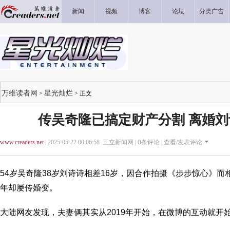
新闻
视频
博客
论坛
分类广告
万维读者网
星光灿烂
>
> 正文
传吴奇隆已搞定财产分割 离婚
www.creaders.net
| 2025-05-22 00:06:58 三立新闻网 |
0
条评论 |
查看/发表评论
54岁吴奇隆38岁刘诗诗相差16岁，因合作拍摄《步步惊心》而
年却屡传婚变。
大陆网友发现，夫妻俩其实从2019年开始，在微博的互动就开