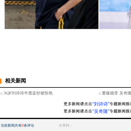
相关新闻
36岁刘诗诗半透蓝纱裙惊艳
屡爆婚变 吴奇
“刘诗诗”
“吴奇隆”
当前新闻共有
0
条评论
分享到：