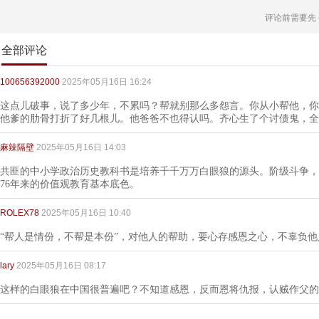
评论前需要先
全部评论
100656392000
2025年05月16日 16:24
这点儿破事，说了多少年，不累吗？帮就别那么多怨言。你从小帮他，你
他爹的肋骨打折了好几根儿。他爸爸不也得认吗。齐心生了个讨债鬼，全
麻辣隔壁
2025年05月16日 14:03
共匪的中小学政治历史教科书是培养千千万万白眼狼的源头。阶级斗争，
76年来的价值观教育基本底色。
ROLEX78
2025年05月16日 10:40
“帮人是情份，不帮是本份”，对他人的帮助，要心存感恩之心，不辜负
lary
2025年05月16日 08:17
这样的白眼狼在中国很普遍吧？不知道感恩，反而恩将仇报，认贼作父的