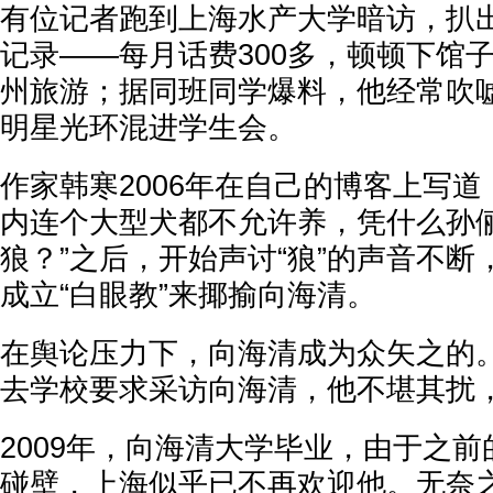
有位记者跑到上海水产大学暗访，扒
记录——每月话费300多，顿顿下馆
州旅游；据同班同学爆料，他经常吹嘘
明星光环混进学生会。
作家韩寒2006年在自己的博客上写道
内连个大型犬都不允许养，凭什么孙
狼？”之后，开始声讨“狼”的声音不
成立“白眼教”来揶揄向海清。
在舆论压力下，向海清成为众矢之的
去学校要求采访向海清，他不堪其扰
2009年，向海清大学毕业，由于之
碰壁，上海似乎已不再欢迎他。无奈