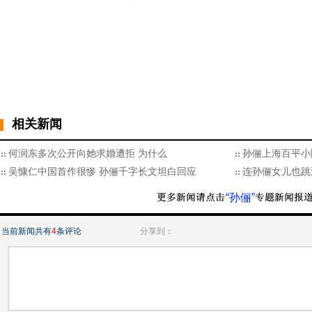
相关新闻
何润东多次公开向她求婚遭拒 为什么
孙俪上海百平小
吴慷仁中国首作很惨 孙俪千字长文坦白回应
连孙俪女儿也跳
“孙俪”
当前新闻共有
4
条评论
分享到：