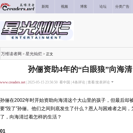
新闻
视频
博客
论坛
分类广告
万维读者网
星光灿烂
>
> 正文
孙俪资助4年的“白眼狼”向海清
www.creaders.net
| 2025-05-15 23:56:50 看中国 |
4
条评论 |
查看/发表评论
孙俪在2002年时开始资助向海清这个大山里的孩子，但最后却
要“毁了”孙俪。他们之间到底发生了什么？恩人与困难者之间，
了，向海清过着怎样的生活？
01