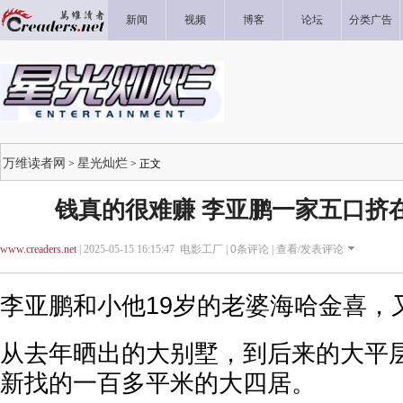
新闻
视频
博客
论坛
分类广告
万维读者网
星光灿烂
>
> 正文
钱真的很难赚 李亚鹏一家五口挤
www.creaders.net
| 2025-05-15 16:15:47 电影工厂 |
0
条评论 |
查看/发表评论
李亚鹏和小他19岁的老婆海哈金喜，
从去年晒出的大别墅，到后来的大平
新找的一百多平米的大四居。