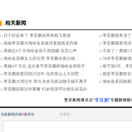
相关新闻
日子好起来了 李亚鹏坐商务舱飞香港
李亚鹏债务清了
揭秘李亚鹏与海哈金喜被传复婚真实内幕
李亚鹏最新澄清
离婚近6个月海哈金喜不再隐瞒 坦言心声
不装了！离婚5
海哈金喜晒女儿庆生照 李亚鹏全家出镜....
58岁李亚鹏被
离婚4个月后 这次春节李亚鹏和海哈金喜联手
春节第9天，李
李亚鹏前妻回四川过年 住村里山上大别墅....
都是李亚鹏前女
李亚鹏大理过年 和大冰坐马路边聊天烟不离手
海哈金喜回娘家
李亚鹏回家过年聚餐 83岁母亲罕出镜头发花白
“李亚鹏”
当前新闻共有
0
条评论
分享到：