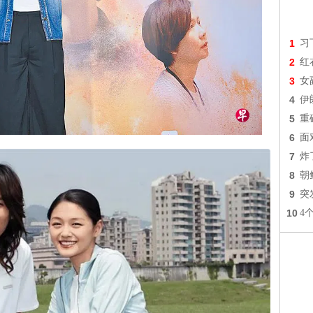
1
习
2
红
3
女
4
伊
5
重
6
面
7
炸
8
朝
9
突
10
4