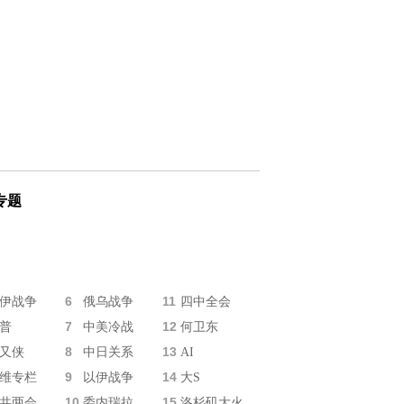
专题
6
11
伊战争
俄乌战争
四中全会
7
12
普
中美冷战
何卫东
8
13
又侠
中日关系
AI
9
14
维专栏
以伊战争
大S
10
15
共两会
委内瑞拉
洛杉矶大火