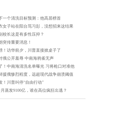
下一个清洗目标预测：他高居榜首
衣女子站在阳台骂习彭，没想招来这结果
副校长这是有多性压抑？
朗突传重要消息！
磅！访华前夕，川普直接掀桌子了
对俄公开羞辱 中南海鸦雀无声
了！中南海清洗名单曝光 习将枪口对准他
鲜援俄惨烈程度，远超现代战争崩溃阈值
发！川普叫停“自由行动”
个月蒸发9100亿，谁在高位疯狂出逃？