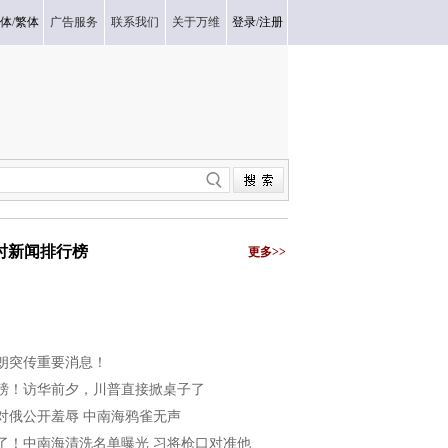
体
/
繁体
广告服务
联系我们
关于万维
登录
/
注册
小时新闻排行榜
更多>>
朗突传重要消息！
磅！访华前夕，川普直接掀桌子了
对俄公开羞辱 中南海鸦雀无声
了！中南海清洗名单曝光 习将枪口对准他