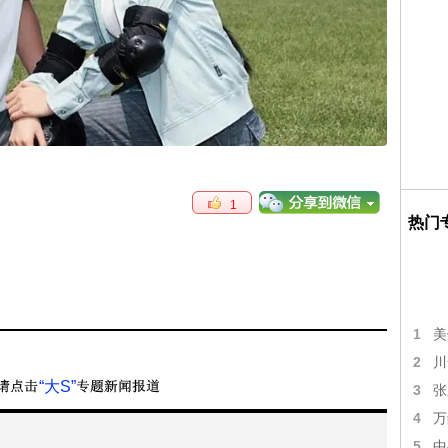
1
热门
1
美
2
川
“大S”
3
张
4
万
5
中