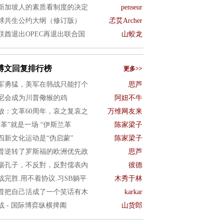
新加坡人的素质看制度的决定
penseur
球共生公约大纲（修订版）
孞烎Archer
联酋退出OPEC再退出联合国
山蛟龙
博文回复排行榜
更多>>
军勇猛，美军在韩战只能打个
思芦
尼会成为川普儆猴的鸡
阿妞不牛
放：文革60周年，哀之复哀之
万维网友来
文革”就是一场 “伊斯兰革
陈家梁子
四新文化运动是“伪启蒙”
陈家梁子
普逆转了罗斯福的欧洲优先政
思芦
揚孔子，不反對，反對儒表內
彼德
战完胜.用不着协议.习SB躺平
木秀于林
普把自己活成了一个笑话有木
karkar
战 - 国际博弈纵横捭阖
山货郎