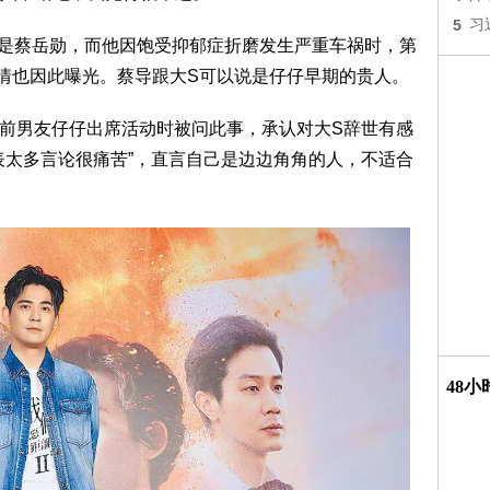
5
习
演就是蔡岳勋，而他因饱受抑郁症折磨发生严重车祸时，第
情也因此曝光。蔡导跟大S可以说是仔仔早期的贵人。
。前男友仔仔出席活动时被问此事，承认对大S辞世有感
表太多言论很痛苦”，直言自己是边边角角的人，不适合
48