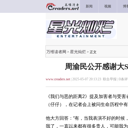
新闻
视频
博
万维读者网
星光灿烂
>
> 正文
周渝民公开感谢大S
www.creaders.net
| 2025-05-07 20:13:23 联合早报 |
0
条评
《我们与恶的距离2》提及加害者与受害
（仔仔），在记者会上被问生命历程中有
他大方回答：“有，当我表演不好的时候
我了，一直以来都有很多贵人，可能我为