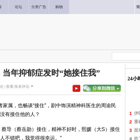
客
论坛
分类广告
购物
简
 当年抑郁症发时“她接住我”
24
论 |
查看/发表评论
者家属，也畅谈“接住”，剧中饰演精神科医生的周渝民
1
伊
没有接住他的人？
2
重
，蔡导（蔡岳勋）接住，精神不好时，熙媛（大S）接住
3
面
人不错吧，我觉得很幸运。”
4
炸