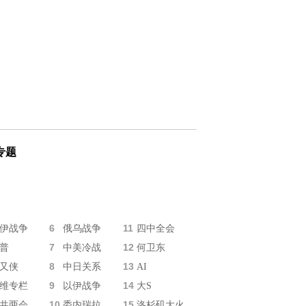
专题
6
11
伊战争
俄乌战争
四中全会
7
12
普
中美冷战
何卫东
8
13
又侠
中日关系
AI
9
14
维专栏
以伊战争
大S
10
15
共两会
委内瑞拉
洛杉矶大火