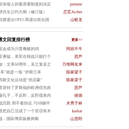
新加坡人的素质看制度的决定
penseur
球共生公约大纲（修订版）
孞烎Archer
联酋退出OPEC再退出联合国
山蛟龙
博文回复排行榜
更多>>
尼会成为川普儆猴的鸡
阿妞不牛
军勇猛，美军在韩战只能打个
思芦
放：文革60周年，哀之复哀之
万维网友来
文革”就是一场 “伊斯兰革
陈家梁子
四新文化运动是“伪启蒙”
陈家梁子
普逆转了罗斯福的欧洲优先政
思芦
揚孔子，不反對，反對儒表內
彼德
战完胜.用不着协议.习SB躺平
木秀于林
普把自己活成了一个笑话有木
karkar
战 - 国际博弈纵横捭阖
山货郎