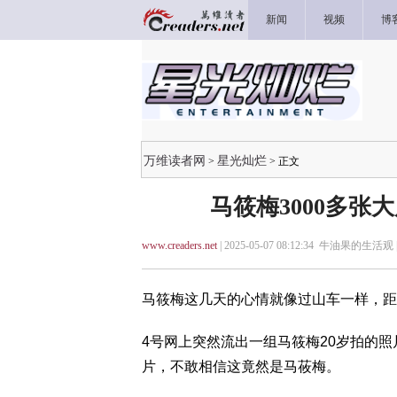
新闻
视频
博
万维读者网
星光灿烂
>
> 正文
马筱梅3000多张大
www.creaders.net
| 2025-05-07 08:12:34 牛油果的生活观 
马筱梅这几天的心情就像过山车一样，距
4号网上突然流出一组马筱梅20岁拍的
片，不敢相信这竟然是马莜梅。