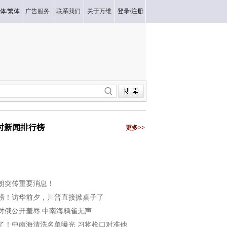
体
/
繁体
广告服务
联系我们
关于万维
登录
/
注册
小时新闻排行榜
更多>>
朗突传重要消息！
磅！访华前夕，川普直接掀桌子了
对俄公开羞辱 中南海鸦雀无声
了！中南海清洗名单曝光 习将枪口对准他