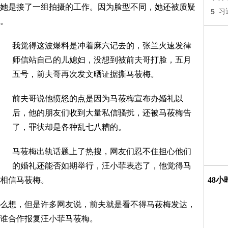
她是接了一组拍摄的工作。因为脸型不同，她还被质疑
5
习
。
我觉得这波爆料是冲着麻六记去的，张兰火速发律
师信站自己的儿媳妇，没想到被前夫哥打脸，五月
五号，前夫哥再次发文晒证据撕马莜梅。
前夫哥说他愤怒的点是因为马莜梅宣布办婚礼以
后，他的朋友们收到大量私信骚扰，还被马莜梅告
了，罪状却是各种乱七八糟的。
马莜梅出轨话题上了热搜，网友们忍不住担心他们
的婚礼还能否如期举行，汪小菲表态了，他觉得马
相信马莜梅。
48
么想，但是许多网友说，前夫就是看不得马莜梅发达，
谁合作报复汪小菲马莜梅。