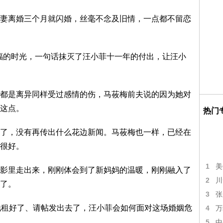
妻离婚三个月就闪婚，丝毫不念及旧情，一点都不留恋
福的时光，一句话抹灭了汪小菲十一年的付出，让汪小
都是离异同样受过感情的伤，马莜梅前夫说的因为她对
这点。
热门
了，没有再传出什么花边新闻。马莜梅也一样，已经在
很好。
1
美
影里走出来，刚刚体会到了新妈妈的温暖，刚刚融入了
2
川
了。
3
张
地租好了、请帖发出去了，汪小菲会如何面对这场婚姻危
4
万
5
中