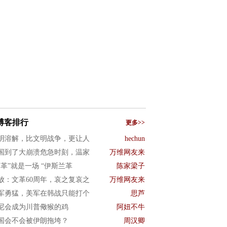
博客排行
更多>>
明溶解，比文明战争，更让人
hechun
国到了大崩溃危急时刻，温家
万维网友来
文革”就是一场 “伊斯兰革
陈家梁子
放：文革60周年，哀之复哀之
万维网友来
军勇猛，美军在韩战只能打个
思芦
尼会成为川普儆猴的鸡
阿妞不牛
国会不会被伊朗拖垮？
周汉卿