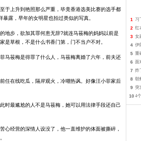
至于上升到艳照那么严重，毕竟香港选美比赛的选手都
样暴露，早年的女明星也拍过类似的写真。
1
习
2
红
的地步，欲加其罪何患无辞?就连马莜梅的妈妈以前是
3
女
家是草根，不是什么书香门第，门不当户不对。
4
伊
5
重
菲马莜梅是得罪了什么人，马莜梅离婚了六年，前夫还
6
面
7
炸
8
朝
前任在线吃瓜，隔岸观火，冷嘲热讽。好像汪小菲家后
9
突
10
4
此时最尴尬的人不是马莜梅，她可以用法律手段还自己
苦心经营的深情人设没了，他一直维护的体面被撕碎，
。