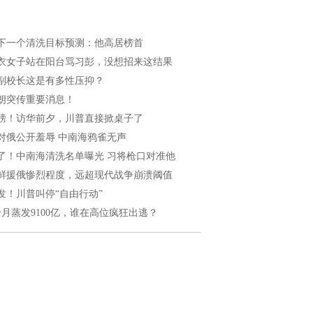
下一个清洗目标预测：他高居榜首
衣女子站在阳台骂习彭，没想招来这结果
副校长这是有多性压抑？
朗突传重要消息！
磅！访华前夕，川普直接掀桌子了
对俄公开羞辱 中南海鸦雀无声
了！中南海清洗名单曝光 习将枪口对准他
鲜援俄惨烈程度，远超现代战争崩溃阈值
发！川普叫停“自由行动”
个月蒸发9100亿，谁在高位疯狂出逃？