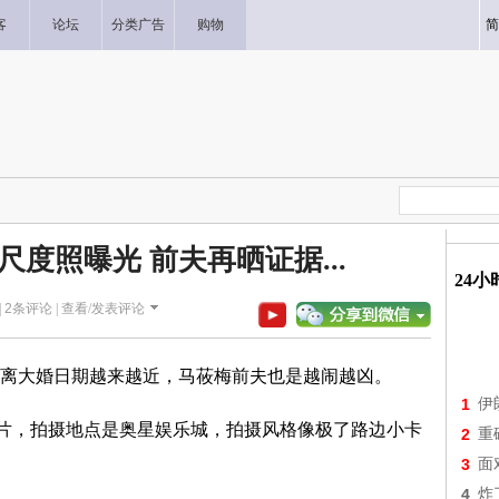
客
论坛
分类广告
购物
简
尺度照曝光 前夫再晒证据...
24
|
2
条评论 |
查看/发表评论
离大婚日期越来越近，马莜梅前夫也是越闹越凶。
1
伊
照片，拍摄地点是奥星娱乐城，拍摄风格像极了路边小卡
2
重
3
面
4
炸