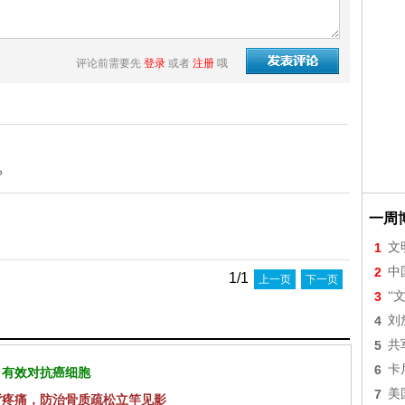
评论前需要先
登录
或者
注册
哦
？
一周
1
文
2
中
1/1
上一页
下一页
3
“
4
刘
5
共
6
卡
 有效对抗癌细胞
7
美
背疼痛，防治骨质疏松立竿见影