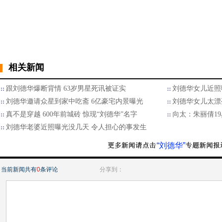
相关新闻
跟刘德华爆断背情 63岁男星死讯被证实
刘德华女儿近照
刘德华邀请众星到家中吃斋 6亿豪宅内景曝光
刘德华女儿太漂
真不是穿越 600年前城砖 惊现“刘德华”名字
向太：朱丽倩19
刘德华老婆近照曝光没几天 令人担心的事发生
“刘德华”
当前新闻共有
0
条评论
分享到：