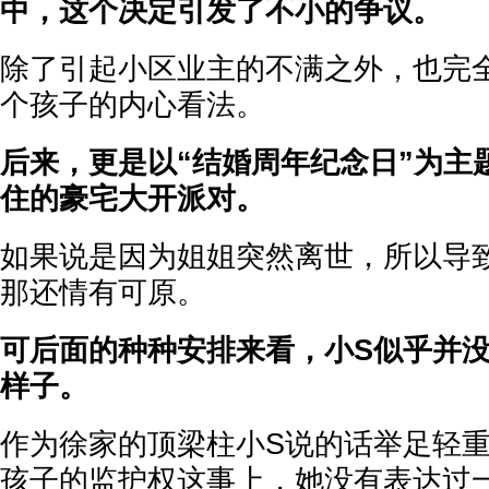
中，这个决定引发了不小的争议。
除了引起小区业主的不满之外，也完
个孩子的内心看法。
后来，更是以“结婚周年纪念日”为主
住的豪宅大开派对。
如果说是因为姐姐突然离世，所以导
那还情有可原。
可后面的种种安排来看，小S似乎并
样子。
作为徐家的顶梁柱小S说的话举足轻重
孩子的监护权这事上，她没有表达过