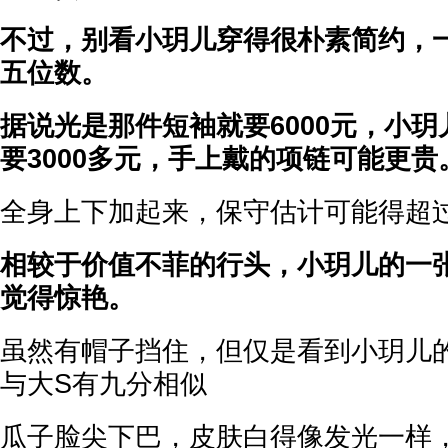
不过，别看小玥儿穿得很朴素简约，
五位数。
据说光是那件短袖就要6000元，小
要3000多元，手上戴的项链可能更贵
全身上下加起来，保守估计可能得超
相较于价值不菲的行头，小玥儿的一
觉得惊艳。
虽然有帽子挡住，但仅是看到小玥儿
与大S有九分相似
瓜子脸尖下巴，皮肤白得像发光一样，