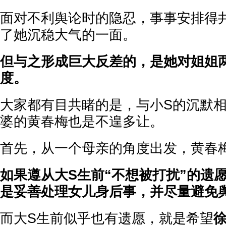
面对不利舆论时的隐忍，事事安排得
了她沉稳大气的一面。
但与之形成巨大反差的，是她对姐姐
度。
大家都有目共睹的是，与小S的沉默
婆的黄春梅也是不遑多让。
首先，从一个母亲的角度出发，黄春
如果遵从大S生前“不想被打扰”的遗
是妥善处理女儿身后事，并尽量避免
而大S生前似乎也有遗愿，就是希望