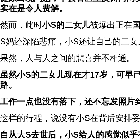
实在是令人费解。
然而，此时
小S的二女儿
被爆出正在
S妈还深陷悲痛，小S还让自己的二女
果然，人与人之间的悲喜并不相通。
虽然小S的二女儿现在才17岁，可早
路。
工作一点也没有落下，还不忘发照片
这样的行程，说没有小S在背后安排
自从大S去世后，小S给人的感觉似乎