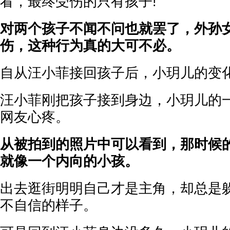
看，最终受伤的只有孩子!
对两个孩子不闻不问也就罢了，外孙
伤，这种行为真的大可不必。
自从汪小菲接回孩子后，小玥儿的变
汪小菲刚把孩子接到身边，小玥儿的
网友心疼。
从被拍到的照片中可以看到，那时候
就像一个内向的小孩。
出去逛街明明自己才是主角，却总是
不自信的样子。