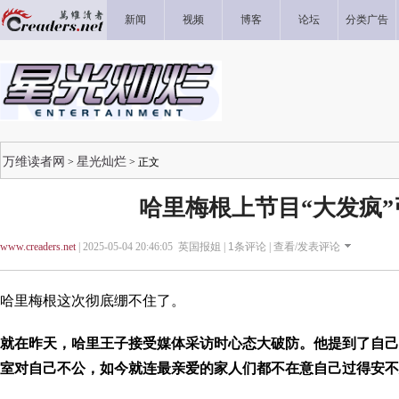
新闻
视频
博客
论坛
分类广告
万维读者网
星光灿烂
>
> 正文
哈里梅根上节目“大发疯”
www.creaders.net
| 2025-05-04 20:46:05 英国报姐 |
1
条评论 |
查看/发表评论
哈里梅根这次彻底绷不住了。
就在昨天，哈里王子接受媒体采访时心态大破防。他提到了自己
室对自己不公，如今就连最亲爱的家人们都不在意自己过得安不安全