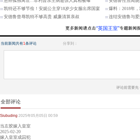
患癌孤独离世...菲利普亲王病逝惊人真相被曝
安德鲁性丑闻烧
凯特还不够节俭！安妮公主穿18岁少女服出席国宴
爆料：2018
安德鲁曾辱凯特不够高贵 威廉清算亲叔
连结安德鲁与爱
“英国王室”
当前新闻共有
1
条评论
分享到：
评论前需要先
全部评论
Siubuding
2025年05月05日 00:59
当左胶嫁入皇室
2025-02-20
嫁入皇室成囚犯