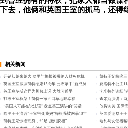
到曾经拥有的特权，把家人都当做谋利的
下去，他俩和英国王室的抓马，还得继续
相关新闻
开销却越来越大 哈里与梅根被曝陷入财务危机
凯特王妃抗癌三
英国王室威廉凯特结婚15周年 公布家中“新成员
夏洛特小公主1
英王查尔斯这样为川普上课 大胜习近平
卡米拉外访细节
打破王室框架！凯特一家五口草地晒幸福
查尔斯演讲：诗
“美国人可能在说法语” 盘点英王演讲的“笑话
他将访美 国际
哈里王子痛诉“王室害死我妈”梅根曝被网暴10年
英国爱德华王子
凯特王妃惊艳现身，却是“瘦到脱相”
哈利与女记者暧