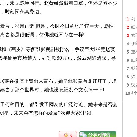
厅，未见陈坤同行。赵薇虽然戴着口罩，但还是被不少
，时刻围在其身边。
1
习
看片，很是正常!但是，今时今日的她争议巨大，恐怕
2
红
离去都是很低调，仿佛她就不存在一样!
3
女
4
伊
部和《画皮》等多部影视剧被除名，争议巨大!毕竟赵薇
5
重
5年证券市场禁入，处罚款30万元，然后越陷越深，导
6
面
7
朝
8
炸
”的赵薇在微博上冒出来宣布，她早就和黄有龙拜拜了，坦
9
突
姨去了那个世界时，她也没忘记发个文哀悼一下!
10
4
于何种目的，都引发了网友的广泛讨论。她未来是否会
明星，未来会有怎样的发展?欢迎大家讨论!
0