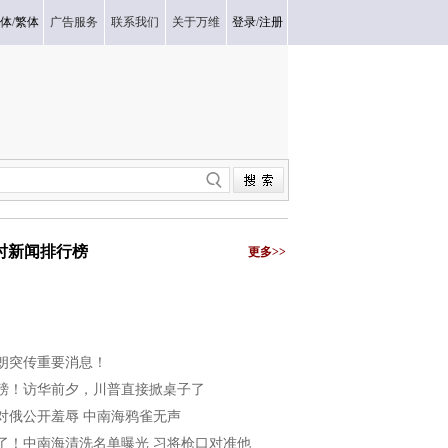
体
/
繁体
广告服务
联系我们
关于万维
登录
/
注册
小时新闻排行榜
更多>>
朗突传重要消息！
磅！访华前夕，川普直接掀桌子了
对俄公开羞辱 中南海鸦雀无声
了！中南海清洗名单曝光 习将枪口对准他