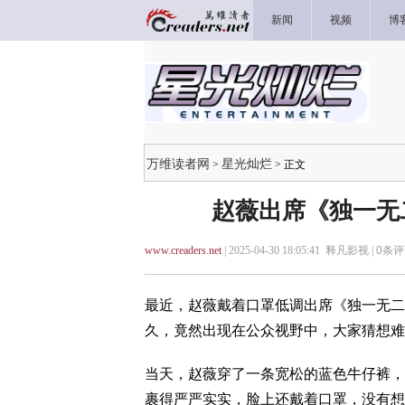
新闻
视频
博
万维读者网
星光灿烂
>
> 正文
赵薇出席《独一无
www.creaders.net
| 2025-04-30 18:05:41 释凡影视 |
0
条评
最近，赵薇戴着口罩低调出席《独一无二
久，竟然出现在公众视野中，大家猜想难
当天，赵薇穿了一条宽松的蓝色牛仔裤，
裹得严严实实，脸上还戴着口罩，没有想