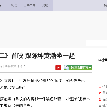
客
论坛
分类广告
购物
简
二》首映 跟陈坤黄渤坐一起
24
论 |
查看/发表评论
》首映礼，引发热议!这位曾经的顶流，如今消失已
1
伊
道她会复出吗?
2
重
搭配黑白条纹的内搭和一件黑色外套，“小燕子”把自己
3
面
要被认出来的意思。
4
炸