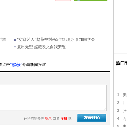
世故
“劣迹艺人”赵薇被封杀5年终现身 参加同学会
复出无望 赵薇发文自我安慰
热门
“赵薇”
1
美
2
川
3
张
4
评论前需要先
登录
或者
注册
哦
万
5
中