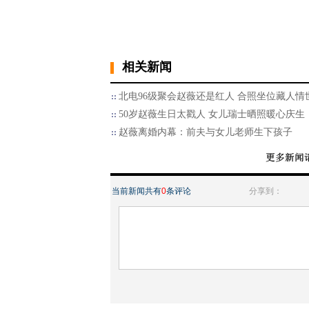
相关新闻
北电96级聚会赵薇还是红人 合照坐位藏人情
50岁赵薇生日太戳人 女儿瑞士晒照暖心庆生
赵薇离婚内幕：前夫与女儿老师生下孩子
当前新闻共有
0
条评论
分享到：