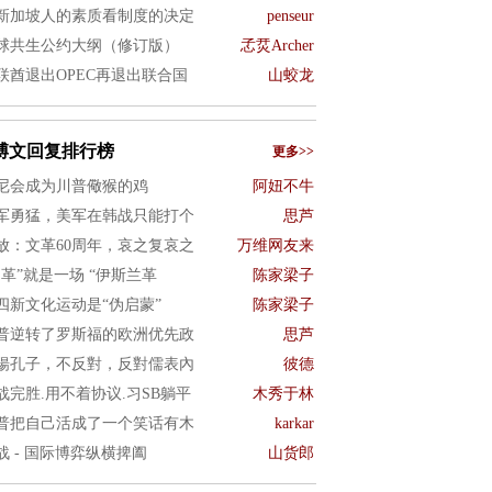
新加坡人的素质看制度的决定
penseur
球共生公约大纲（修订版）
孞烎Archer
联酋退出OPEC再退出联合国
山蛟龙
博文回复排行榜
更多>>
尼会成为川普儆猴的鸡
阿妞不牛
军勇猛，美军在韩战只能打个
思芦
放：文革60周年，哀之复哀之
万维网友来
文革”就是一场 “伊斯兰革
陈家梁子
四新文化运动是“伪启蒙”
陈家梁子
普逆转了罗斯福的欧洲优先政
思芦
揚孔子，不反對，反對儒表內
彼德
战完胜.用不着协议.习SB躺平
木秀于林
普把自己活成了一个笑话有木
karkar
战 - 国际博弈纵横捭阖
山货郎