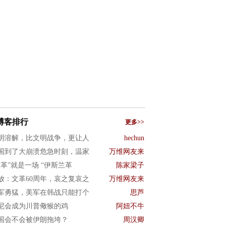
博客排行
更多>>
明溶解，比文明战争，更让人
hechun
国到了大崩溃危急时刻，温家
万维网友来
文革”就是一场 “伊斯兰革
陈家梁子
放：文革60周年，哀之复哀之
万维网友来
军勇猛，美军在韩战只能打个
思芦
尼会成为川普儆猴的鸡
阿妞不牛
国会不会被伊朗拖垮？
周汉卿