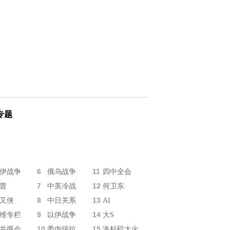
专题
6
11
伊战争
俄乌战争
四中全会
7
12
普
中美冷战
何卫东
8
13
又侠
中日关系
AI
9
14
维专栏
以伊战争
大S
10
15
共两会
委内瑞拉
洛杉矶大火