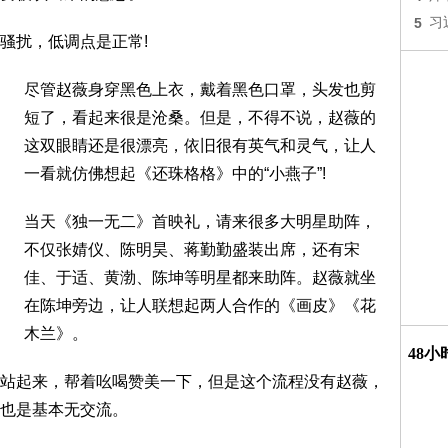
5
习
骚扰，低调点是正常!
尽管赵薇身穿黑色上衣，戴着黑色口罩，头发也剪
短了，看起来很是沧桑。但是，不得不说，赵薇的
这双眼睛还是很漂亮，依旧很有英气和灵气，让人
一看就仿佛想起《还珠格格》中的“小燕子”!
当天《独一无二》首映礼，请来很多大明星助阵，
不仅张婧仪、陈明昊、蒋勤勤盛装出席，还有宋
佳、于适、黄渤、陈坤等明星都来助阵。赵薇就坐
在陈坤旁边，让人联想起两人合作的《画皮》《花
木兰》。
48
站起来，帮着吆喝赞美一下，但是这个流程没有赵薇，
也是基本无交流。