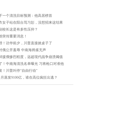
下一个清洗目标预测：他高居榜首
衣女子站在阳台骂习彭，没想招来这结果
副校长这是有多性压抑？
朗突传重要消息！
磅！访华前夕，川普直接掀桌子了
对俄公开羞辱 中南海鸦雀无声
鲜援俄惨烈程度，远超现代战争崩溃阈值
了！中南海清洗名单曝光 习将枪口对准他
发！川普叫停“自由行动”
个月蒸发9100亿，谁在高位疯狂出逃？