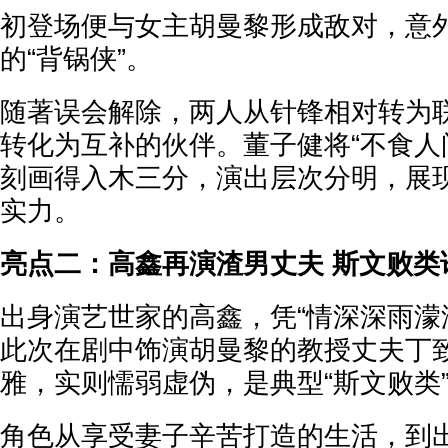
初登场便与女主胡曼黎形成敌对，意
的“背锅侠”。
随著误会解除，两人从针锋相对转为
转化为互补的伙伴。董子健将“不食人
刻画得入木三分，演出层次分明，展
实力。
亮点二：高鑫再演渣男丈夫 斯文败类
出身演艺世家的高鑫，凭“情深深雨濛濛
此次在剧中饰演胡曼黎的教授丈夫丁
雅，实则懦弱虚伪，是典型“斯文败类
角色从享受妻子辛苦打造的生活，到