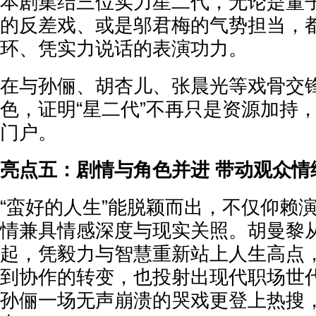
本剧集结三位实力星二代，无论是董
的反差戏、或是邬君梅的气势担当，
环、凭实力说话的表演功力。
在与孙俪、胡杏儿、张晨光等戏骨交
色，证明“星二代”不再只是资源加持
门户。
亮点五：剧情与角色并进 带动观众情
“蛮好的人生”能脱颖而出，不仅仰赖
情兼具情感深度与现实关照。胡曼黎
起，凭毅力与智慧重新站上人生高点
到协作的转变，也投射出现代职场世
孙俪一场无声崩溃的哭戏更登上热搜