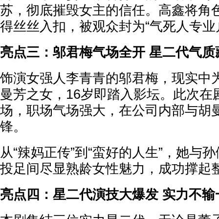
苏，彻底摧毁女主的信任。高鑫将角
得丝丝入扣，被观众封为“气死人专业
亮点三：邬君梅气场全开 星二代气质
饰演女强人李青青的邬君梅，现实中
曼芳之女，16岁即踏入影坛。此次在
场，职场气场强大，在公司内部与胡
锋。
从“辣妈正传”到“蛮好的人生”，她与
投足间尽显熟龄女性魅力，成功撑起
亮点四：星二代演技大爆发 实力不输