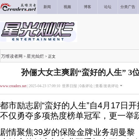
新闻
视频
博客
论坛
分类广告
万维读者网
星光灿烂
>
> 正文
孙俪大女主爽剧“蛮好的人生” 3
www.creaders.net
| 2025-04-23 17:09:10 世界日报 |
0
条评论 |
查看/发表评论
都市励志剧“蛮好的人生”自4月17日
不仅勇夺多项热度榜单冠军，更一举
剧情聚焦39岁的保险金牌业务胡曼黎