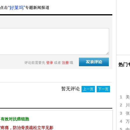
“好莱坞”
评论前需要先
登录
或者
注册
哦
热门
暂无评论
上一页
下一页
1
美
2
川
3
张
 有效对抗癌细胞
4
万
背疼痛，防治骨质疏松立竿见影
5
中