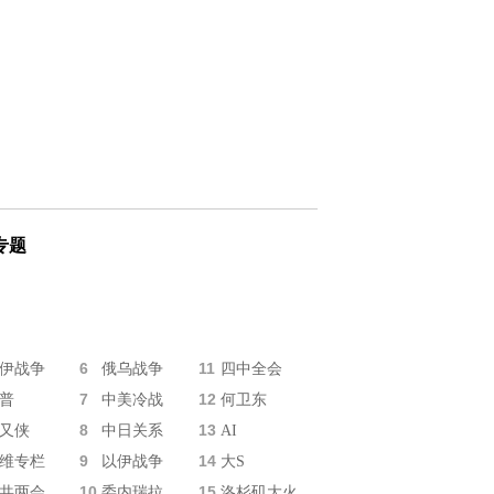
专题
6
11
伊战争
俄乌战争
四中全会
7
12
普
中美冷战
何卫东
8
13
又侠
中日关系
AI
9
14
维专栏
以伊战争
大S
10
15
共两会
委内瑞拉
洛杉矶大火