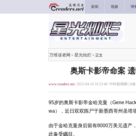
新闻
视频
博
万维读者网
星光灿烂
>
> 正文
奥斯卡影帝命案 遗
www.creaders.net
| 2025-04-16 16:23:40 中时新闻网 |
0
条
95岁的奥斯卡影帝金哈克曼（Gene Hack
wa），近日双双陈尸于新墨西哥州圣塔
由于金哈克曼身后留有8000万美元遗
此备受瞩目。