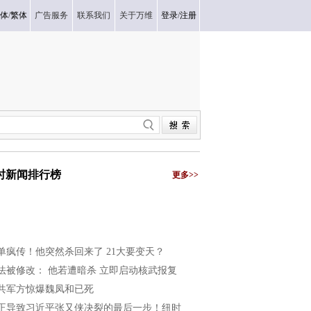
体
/
繁体
广告服务
联系我们
关于万维
登录
/
注册
小时新闻排行榜
更多>>
单疯传！他突然杀回来了 21大要变天？
法被修改： 他若遭暗杀 立即启动核武报复
共军方惊爆魏凤和已死
正导致习近平张又侠决裂的最后一步！纽时