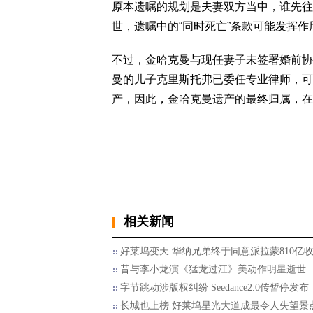
原本遗嘱的规划是夫妻双方当中，谁先往
世，遗嘱中的“同时死亡”条款可能发挥
不过，金哈克曼与现任妻子未签署婚前协
曼的儿子克里斯托弗已委任专业律师，可
产，因此，金哈克曼遗产的最终归属，在
相关新闻
好莱坞变天 华纳兄弟终于同意派拉蒙810亿
昔与李小龙演《猛龙过江》美动作明星逝世
字节跳动涉版权纠纷 Seedance2.0传暂停发布
长城也上榜 好莱坞星光大道成最令人失望景