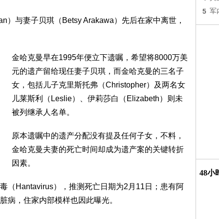
5
军
an）与妻子贝琪（Betsy Arakawa）先后在家中离世，
金哈克曼早在1995年便立下遗嘱，希望将8000万美
元的遗产留给现任妻子贝琪，而金哈克曼的三名子
女，包括儿子克里斯托弗（Christopher）及两名女
儿莱斯利（Leslie）、伊莉莎白（Elizabeth）则未
被列继承人名单。
原本遗嘱中的遗产分配没有提及任何子女，不料，
金哈克曼夫妻的死亡时间却成为遗产案的关键转折
因素。
48
Hantavirus），推测死亡日期为2月11日；患有阿
脏病，住家内部模样也因此曝光。