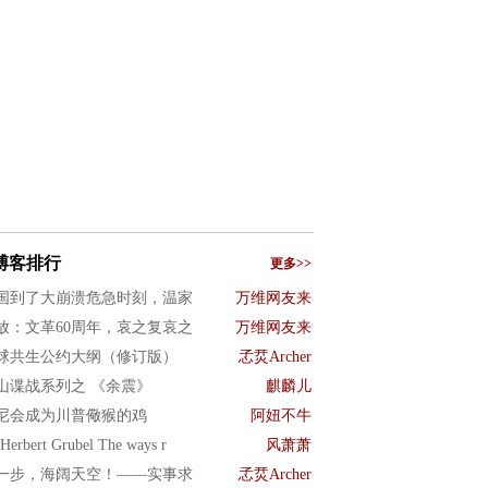
博客排行
更多>>
国到了大崩溃危急时刻，温家
万维网友来
放：文革60周年，哀之复哀之
万维网友来
球共生公约大纲（修订版）
孞烎Archer
山谍战系列之 《余震》
麒麟儿
尼会成为川普儆猴的鸡
阿妞不牛
Herbert Grubel The ways r
风萧萧
一步，海阔天空！——实事求
孞烎Archer