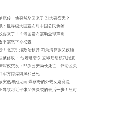
单疯传！他突然杀回来了 21大要变天？
讯：世界级大国宣布对中国公民免签
战要来了！？俄国发布震动全球声明
近平震怒下令彻查
磅！北京引爆政治核弹 习为清算张又侠铺
法被修改： 他若遭暗杀 立即启动核武报复
庆深夜突发：55岁公安局长死亡 评论区失
共军方惊爆魏凤和已死
毅突然与她见面 爆蔡奇的外甥女婿竟是
正导致习近平张又侠决裂的最后一步！纽时