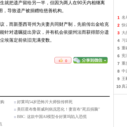
生就把遗产留给另一半，但因为两人在90天内相继离
作用，导致遗产被捐赠给慈善机构。
1
名
议，而新墨西哥州为夫妻共同财产制，先前传出金哈克
2
快
能针对遗嘱提出异议，并有机会依据州法而获得部分遗
3
大
尘埃落定前依旧充满变数。
4
习
5
重
6
宪
0
7
重
8
中
9
王
10
真
收购
好莱坞54岁恐怖片大师惊传猝死
美巨星布鲁斯威利病况恶化！妻宣布“死后捐脑”
BBC: 这款中国AI模型令好莱坞陷入恐慌
点