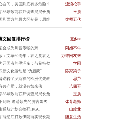
心自问，美国到底有多危险？
流浪枪手
字86导致前联邦调查局局长詹
玉质
国和西方的最大区别是：思维
馋师五代
博文回复排行榜
更多>>
尼会成为川普儆猴的鸡
阿妞不牛
放：文革60周年，哀之复哀之
万维网友来
为开国者的毛泽东：与希特勒
学园
四新文化运动是“伪启蒙”
陈家梁子
普逆转了罗斯福的欧洲优先政
思芦
有共产党，就没有如来佛
爪四哥
字86导致前联邦调查局局长詹
玉质
不到啊 遙遥领先的厉害囯买
体育老师
由通航计划会搞死IRGC
山蛟龙
军能彻底打败伊朗而实现长期
随意生活