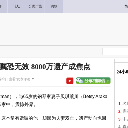
客
论坛
分类广告
购物
简
嘱恐无效 8000万遗产成焦点
24
评论 |
查看/发表评论
man），与65岁的钢琴家妻子贝琪荒川（Betsy Araka
1
名
菲家中，震惊外界。
2
宪
产，原本留有遗嘱的他，却因为夫妻双亡，遗产动向也因
3
中
4
真