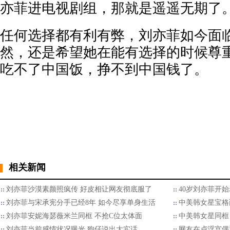
亦菲进电视剧组，那就是遥遥无期了
任何选择都有利有弊，刘亦菲如今面
然，还是希望她在能有选择的时候尊
吃不了中国饭，挣不到中国钱了。
相关新闻
刘亦菲沙漠素颜照疯传 好皮相让网友彻底服了
40岁刘亦菲开
刘亦菲与宋承宪分手已经8年 如今尽享单身生活
中美韩女星宝格
刘亦菲安妮海瑟薇米兰同框 不抢C位太体面
中美韩女星同框
刘亦菲当前感情状况曝光 狗仔说出大实话
网友在卢浮宫偶