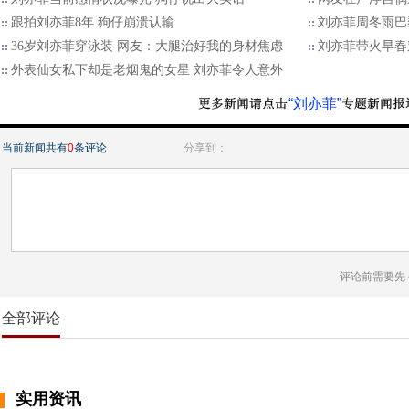
跟拍刘亦菲8年 狗仔崩溃认输
刘亦菲周冬雨巴
36岁刘亦菲穿泳装 网友：大腿治好我的身材焦虑
刘亦菲带火早春
外表仙女私下却是老烟鬼的女星 刘亦菲令人意外
“刘亦菲”
当前新闻共有
0
条评论
分享到：
评论前需要先
全部评论
实用资讯