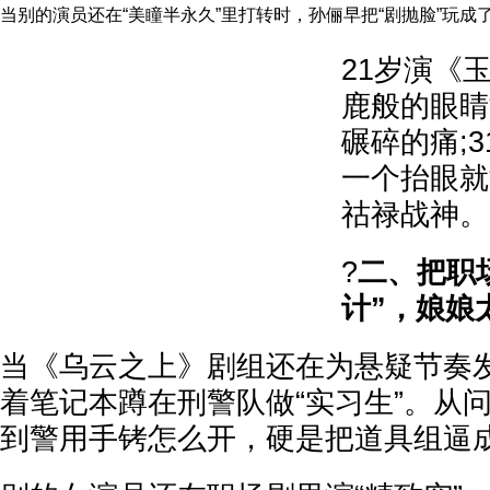
当别的演员还在“美瞳半永久”里打转时，孙俪早把“剧抛脸”玩成
21岁演《
鹿般的眼睛
碾碎的痛;
一个抬眼就
祜禄战神。
?
二、把职
计”，娘娘
当《乌云之上》剧组还在为悬疑节奏
着笔记本蹲在刑警队做“实习生”。从
到警用手铐怎么开，硬是把道具组逼成