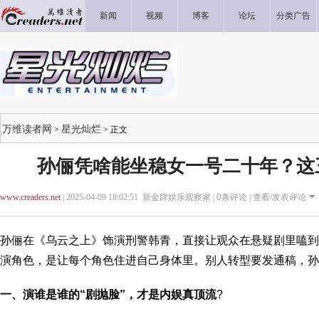
新闻
视频
博客
论坛
分类广告
万维读者网
星光灿烂
>
> 正文
孙俪凭啥能坐稳女一号二十年？这
www.creaders.net
| 2025-04-09 18:02:51 新金牌娱乐观察家 |
0
条评论 |
查看/发表评论
孙俪在《乌云之上》饰演刑警韩青，直接让观众在悬疑剧里嗑到
演角色，是让每个角色住进自己身体里。别人转型要发通稿，孙
一、演谁是谁的“剧抛脸”，才是内娱真顶流
?