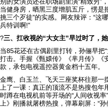
别的女演员还在职场剧里演“精致穷”
当健身房，晒黑三度增肌五斤，愣是把
挑三个歹徒”的实感。网友辣评：“这
兵特训啊!”
?
三、扛收视的“大女主”早过时了，
当85花还在古偶剧里打转，孙俪早把“
打击。手握《甄嬛传》《芈月传》《
款，承包电视遥控器黄金档十五年。
金鹰、白玉兰、飞天三座奖杯往那一
上了一课：真正的顶流不是热搜包年
时蹲在电视机前等开场的“人间收视率
上》刚播就屠榜热搜，弹幕刷屏：“孙