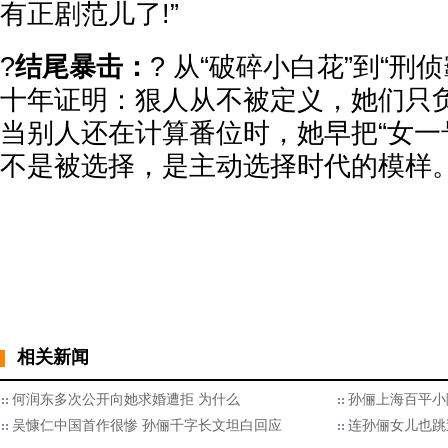
有正剧范儿了!”
?
结尾暴击：
? 从“破碎小白花”到“刑
十年证明：狠人从不被定义，她们只
当别人还在计算番位时，她早把“女一
不是被选择，是主动选择时代的模样
相关新闻
何润东多次公开向她求婚遭拒 为什么
孙俪上海百平小
吴慷仁中国首作很惨 孙俪千字长文坦白回应
连孙俪女儿也跳