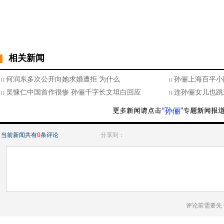
相关新闻
何润东多次公开向她求婚遭拒 为什么
孙俪上海百平小
吴慷仁中国首作很惨 孙俪千字长文坦白回应
连孙俪女儿也跳
“孙俪”
当前新闻共有
0
条评论
分享到：
评论前需要先