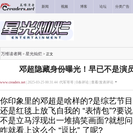
新闻
视频
博客
论坛
分类广告
万维读者网
星光灿烂
>
> 正文
邓超隐藏身份曝光！早已不是演员了
www.creaders.net
| 2025-03-25 00:31:44 代军哥哥 |
0
条评论 |
查看/发表评论
你印象里的邓超是啥样的?是综艺节目里
还是红毯上放飞自我的 “表情包”?要
不是立马浮现出一堆搞笑画面?就想
咋就看上这么个 “逗比” 了呢?