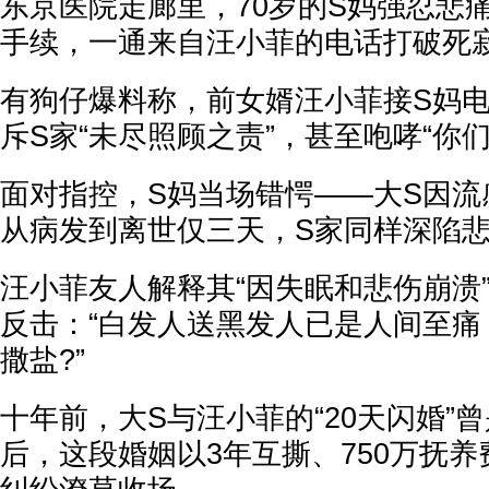
东京医院走廊里，70岁的S妈强忍悲
手续，一通来自汪小菲的电话打破死
有狗仔爆料称，前女婿汪小菲接S妈
斥S家“未尽照顾之责”，甚至咆哮“你们
面对指控，S妈当场错愕——大S因流
从病发到离世仅三天，S家同样深陷
汪小菲友人解释其“因失眠和悲伤崩溃
反击：“白发人送黑发人已是人间至痛
撒盐?”
十年前，大S与汪小菲的“20天闪婚”
后，这段婚姻以3年互撕、750万抚养