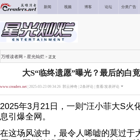
新闻
视频
博客
论坛
分类广告
万维读者网
星光灿烂
>
> 正文
大S“临终遗愿”曝光？最后的白
www.creaders.net
| 2025-03-23 09:34:26 郭云神奇 |
2
条评论 |
查看/发表评论
2025年3月21日，一则“汪小菲大S火
息引爆全网。
在这场风波中，最令人唏嘘的莫过于