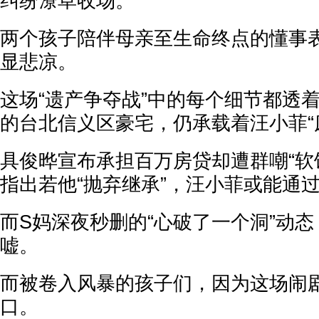
纠纷潦草收场。
两个孩子陪伴母亲至生命终点的懂事
显悲凉。
这场“遗产争夺战”中的每个细节都透着
的台北信义区豪宅，仍承载着汪小菲“
具俊晔宣布承担百万房贷却遭群嘲“软
指出若他“抛弃继承”，汪小菲或能通过
而S妈深夜秒删的“心破了一个洞”动
嘘。
而被卷入风暴的孩子们，因为这场闹
口。