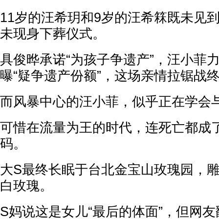
11岁的汪希玥和9岁的汪希箖既未见
未现身下葬仪式。
具俊晔承诺“为孩子争遗产”，汪小菲
曝“疑争遗产份额”，这场亲情拉锯战终
而风暴中心的汪小菲，似乎正在学会
可惜在流量为王的时代，连死亡都成
码。
大S最终长眠于台北金宝山玫瑰园，
白玫瑰。
S妈说这是女儿“最后的体面”，但网