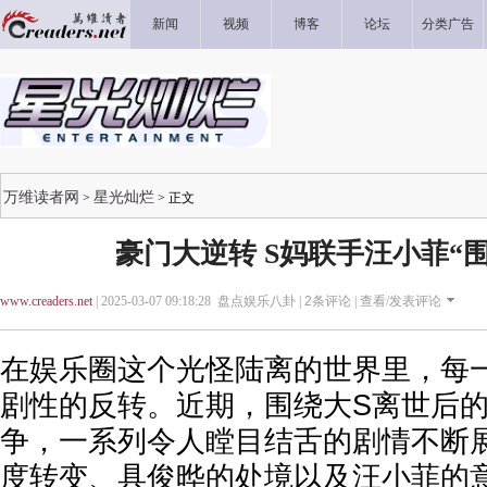
新闻
视频
博客
论坛
分类广告
万维读者网
星光灿烂
>
> 正文
豪门大逆转 S妈联手汪小菲“
www.creaders.net
| 2025-03-07 09:18:28 盘点娱乐八卦 |
2
条评论 |
查看/发表评论
在娱乐圈这个光怪陆离的世界里，每
剧性的反转。近期，围绕大S离世后
争，一系列令人瞠目结舌的剧情不断
度转变、具俊晔的处境以及汪小菲的意