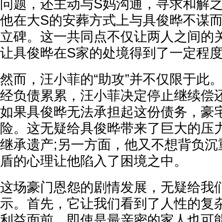
问题，还主动与S妈沟通，寻求和解
他在大S的安葬方式上与具俊晔不谋
立碑。这一共同点不仅让两人之间的
让具俊晔在S家的处境得到了一定程
然而，汪小菲的“助攻”并不仅限于此
经负债累累，汪小菲决定停止继续偿
如果具俊晔无法承担起这份债务，豪
险。这无疑给具俊晔带来了巨大的压
继承遗产;另一方面，他又不想背负沉
盾的心理让他陷入了困境之中。
这场豪门恩怨的剧情发展，无疑给我
示。首先，它让我们看到了人性的复
利益面前，即使是最亲密的家人也可