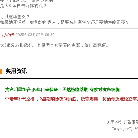
楼下？敢死么？ 谁告诉你的？
是大S 亲自告诉你的么？
可以这样想么？
如果她还活着，她和她的家人，是要名利豪宅？还是要她寿终正寝？
古乡的云
2025年03月07日 09:36
大S敢爱敢恨敢死。具俊晔是女皇养的男宠，价再高也值。
实用资讯
抗癌明星组合 多年口碑保证！天然植物萃取 有效对抗癌细胞
中老年补钙必备，2星期消除夜间抽筋、腰背疼痛，防治骨质疏松立竿
关于本站
|
广告服
Copyright (C) 199