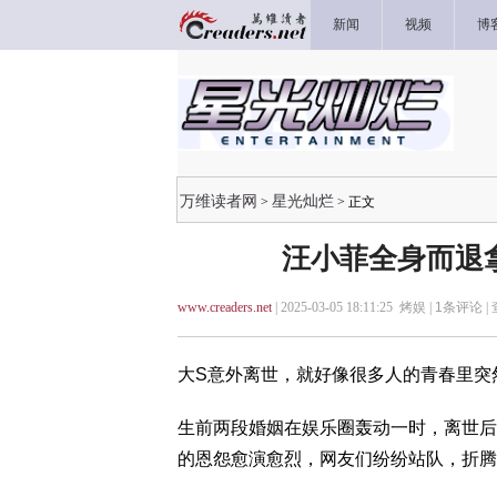
新闻
视频
博
万维读者网
星光灿烂
>
> 正文
汪小菲全身而退
www.creaders.net
| 2025-03-05 18:11:25 烤娱 |
1
条评论 |
大S意外离世，就好像很多人的青春里突
生前两段婚姻在娱乐圈轰动一时，离世后
的恩怨愈演愈烈，网友们纷纷站队，折腾