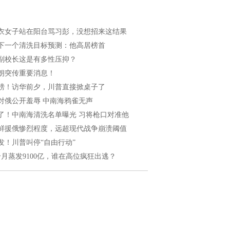
衣女子站在阳台骂习彭，没想招来这结果
下一个清洗目标预测：他高居榜首
副校长这是有多性压抑？
朗突传重要消息！
磅！访华前夕，川普直接掀桌子了
对俄公开羞辱 中南海鸦雀无声
了！中南海清洗名单曝光 习将枪口对准他
鲜援俄惨烈程度，远超现代战争崩溃阈值
发！川普叫停“自由行动”
个月蒸发9100亿，谁在高位疯狂出逃？