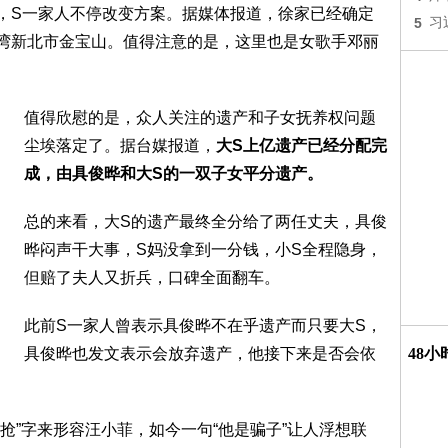
，S一家人不停改变方案。据媒体报道，徐家已经确定
5
习
湾新北市金宝山。值得注意的是，这里也是女歌手邓丽
值得欣慰的是，众人关注的遗产和子女抚养权问题
尘埃落定了。据台媒报道，
大S上亿遗产已经分配完
成，由具俊晔和大S的一双子女平分遗产。
总的来看，大S的遗产最终全分给了两任丈夫，具俊
晔闷声干大事，S妈没拿到一分钱，小S全程隐身，
但赔了夫人又折兵，口碑全面翻车。
此前S一家人曾表示具俊晔不在乎遗产而只要大S，
具俊晔也发文表示会放弃遗产，他接下来是否会依
48
抢”字来形容汪小菲，如今一句“他是骗子”让人浮想联