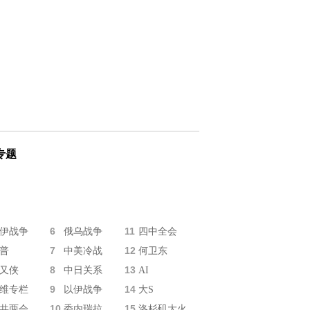
专题
6
11
伊战争
俄乌战争
四中全会
7
12
普
中美冷战
何卫东
8
13
又侠
中日关系
AI
9
14
维专栏
以伊战争
大S
10
15
共两会
委内瑞拉
洛杉矶大火