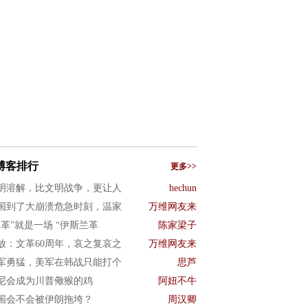
博客排行
更多>>
明溶解，比文明战争，更让人
hechun
国到了大崩溃危急时刻，温家
万维网友来
文革”就是一场 “伊斯兰革
陈家梁子
放：文革60周年，哀之复哀之
万维网友来
军勇猛，美军在韩战只能打个
思芦
尼会成为川普儆猴的鸡
阿妞不牛
国会不会被伊朗拖垮？
周汉卿