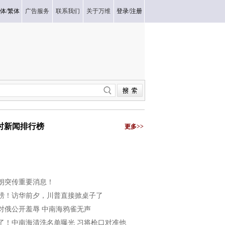
体
/
繁体
广告服务
联系我们
关于万维
登录
/
注册
小时新闻排行榜
更多>>
朗突传重要消息！
磅！访华前夕，川普直接掀桌子了
对俄公开羞辱 中南海鸦雀无声
了！中南海清洗名单曝光 习将枪口对准他