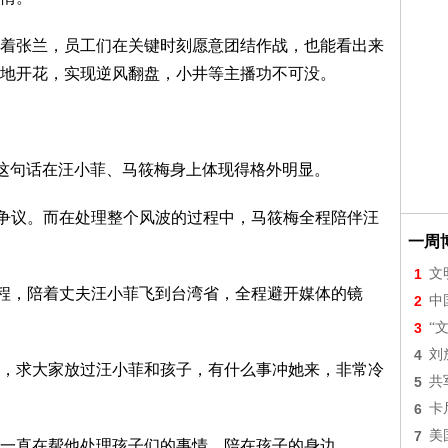
着张兰，员工们在关键时刻愿意团结作战，也能看出来
地开花，实现逆风翻盘，小井等主播功不可没。
，这句话在汪小菲、马筱梅身上体现得格外明显。
争议。而在处理整个风波的过程中，马筱梅全程陪伴汪
一周
1
文
程，陪着丈夫汪小菲飞到台湾省，全程避开媒体的镜
2
中
3
“
4
刘
，求大家放过汪小菲和孩子，有什么事冲她来，非常冷
5
共
6
卡
7
美
一直在帮他处理孩子们的事情，陪在孩子的身边。