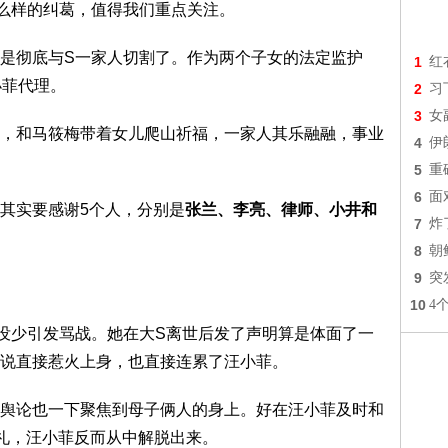
么样的纠葛，值得我们重点关注。
是彻底与S一家人切割了。作为两个子女的法定监护
1
红
小菲代理。
2
习
3
女
，和马筱梅带着女儿爬山祈福，一家人其乐融融，事业
4
伊
5
重
6
面
其实要感谢5个人，分别是
张兰、李亮、律师、小井和
7
炸
8
朝
9
突
10
4
没少引发骂战。她在大S离世后发了声明算是体面了一
说直接惹火上身，也直接连累了汪小菲。
舆论也一下聚焦到母子俩人的身上。好在汪小菲及时和
洗礼，汪小菲反而从中解脱出来。