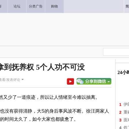
客
论坛
分类广告
购物
简
拿到抚养权 5个人功不可没
24
查看/发表评论
然又少了一道痕迹，所以让人情绪至今难以抽离。
1
伊
也没有获得清静，大S的身后事风波不断。徐汪两家人
2
重
的时间太久了，如今大家也都疲惫了。
3
面
4
炸