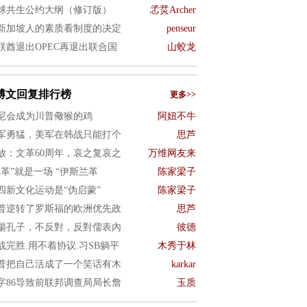
球共生公约大纲（修订版）
孞烎Archer
新加坡人的素质看制度的决定
penseur
联酋退出OPEC再退出联合国
山蛟龙
博文回复排行榜
更多>>
尼会成为川普儆猴的鸡
阿妞不牛
军勇猛，美军在韩战只能打个
思芦
放：文革60周年，哀之复哀之
万维网友来
文革”就是一场 “伊斯兰革
陈家梁子
四新文化运动是“伪启蒙”
陈家梁子
普逆转了罗斯福的欧洲优先政
思芦
揚孔子，不反對，反對儒表內
彼德
战完胜.用不着协议.习SB躺平
木秀于林
普把自己活成了一个笑话有木
karkar
字86导致前联邦调查局局长詹
玉质