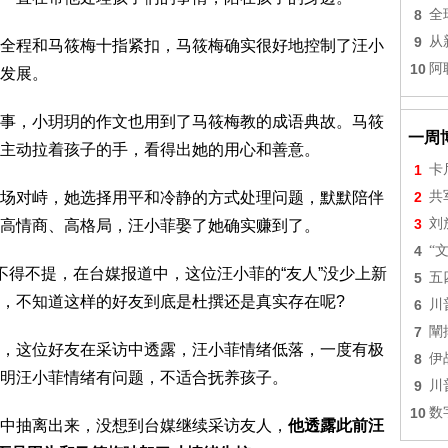
8
全
9
从
全程和马筱梅十指紧扣，马筱梅确实很好地控制了汪小
10
阿
发展。
事，小玥玥的作文也用到了马筱梅教的成语典故。马筱
一周
主动拉着孩子的手，看得出她的用心和善意。
1
卡
场对峙，她选择用平和冷静的方式处理问题，默默陪伴
2
共
3
刘
高情商、高格局，汪小菲娶了她确实赚到了。
4
“
不得不提，在台媒报道中，这位汪小菲的“友人”没少上新
5
五
，不知道这样的好友到底是杜撰还是真实存在呢?
6
川
7
闡
，这位好友在采访中透露，汪小菲情绪低落，一度有极
8
伊
明汪小菲情绪有问题，不适合抚养孩子。
9
川
10
数
中抽离出来，没想到台媒继续采访友人，
他透露此前汪