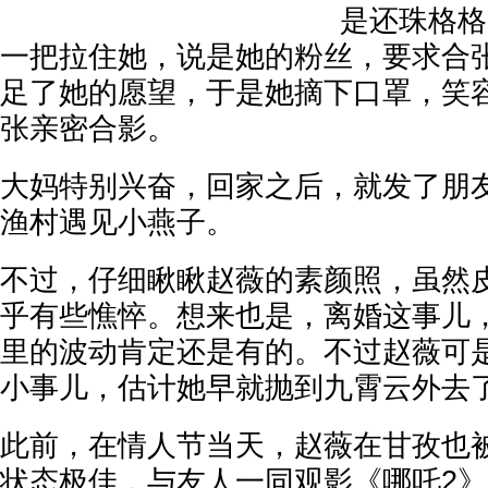
是还珠格格
一把拉住她，说是她的粉丝，要求合
足了她的愿望，于是她摘下口罩，笑
张亲密合影。
大妈特别兴奋，回家之后，就发了朋
渔村遇见小燕子。
不过，仔细瞅瞅赵薇的素颜照，虽然
乎有些憔悴。想来也是，离婚这事儿
里的波动肯定还是有的。不过赵薇可
小事儿，估计她早就抛到九霄云外去
此前，在情人节当天，赵薇在甘孜也
状态极佳，与友人一同观影《哪吒2