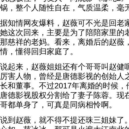
锅，整个人随性自在，气质温柔，毫无
据知情网友爆料，赵薇可不光是回老
她这次回来，主要是为了陪陪家里的
那慈祥的老妈。看来，离婚后的赵薇
情，懂得回归家庭了。
说起来，赵薇姐姐还有个哥哥叫赵健
厉害人物，曾经是唐德影视的创始人
长和董事。不过2017年离婚的时候
唐德影视股权分割给了妻子陈蓉。现
哥都单身了，可真是同病相怜啊。
说到赵薇，就不得不提还珠三姐妹了