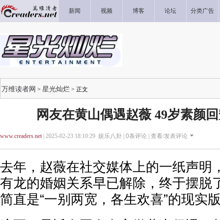
新闻
视频
博客
论坛
分类广告
万维读者网
星光灿烂
>
> 正文
网友在黄山偶遇赵薇 49岁素颜
www.creaders.net
| 2025-02-23 18:10:29 娱乐八卦 |
0
条评论 |
查看/发表评论
去年，赵薇在社交媒体上的一纸声明
有龙的婚姻关系早已解除，终于摆脱了
简直是“一别两宽，各生欢喜”的现实版