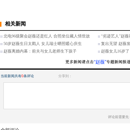
相关新闻
北电96级聚会赵薇还是红人 合照坐位藏人情世故
“劣迹艺人”赵薇
50岁赵薇生日太戳人 女儿瑞士晒照暖心庆生
复出无望 赵薇
赵薇离婚内幕：前夫与女儿老师生下孩子
赵薇女儿16岁了
“赵薇”
当前新闻共有
0
条评论
分享到：
评论前需要先