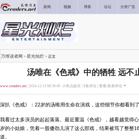
新闻
视频
博客
论坛
分类广告
万维读者网
星光灿烂
>
> 正文
汤唯在《色戒》中的牺牲 远不
www.creaders.net
| 2024-12-13 08:30:49 小布点娱乐 |
3
条评论 |
查看/发表评论
深扒《色戒》：22岁的汤唯用生命在演戏，这些细节你都看到了
我看过太多演员的起起落落。最近重温《色戒》，越看越觉得心里不
岁的小姑娘，凭着一股傻劲儿演了这么部戏，结果被骂了整整16
道。