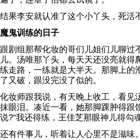
结果李安就认准了这个小丫头，死活
魔鬼训练的日子
跟剧组那帮化妆的哥们儿姐们儿聊过
儿。汤唯那丫头，每天天还没亮就得
练走路，一练就是大半天。那脚上的
了又破，跟没完没了似的。
化妆师跟我说，有天晚上收工，看见
抹眼泪。凑近一看，她那脚踝肿得跟
说?“我还得练，王佳芝那眼神儿得勾魂
还有件事儿，听着让人心里不是滋味