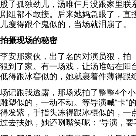
股子孤独劲儿，汤唯仨月没跟家里联
剧组都不敢接。后来她妈急眼了，直
儿瘦得跟个鬼似的，当场就泪崩了。
拍摄现场的秘密
李安那家伙，出了名的对演员狠，拍
狠到了家。有一场戏，让汤唯站在阳
低得跟冰窖似的，她就裹着件薄得跟
场记跟我透露，那场戏拍了整整4个
雕塑似的，一动不动。等导演喊“卡”
得发紫，手指头冻得跟冰棍似的，一
过去扶她，她还咧嘴笑呢：“导演，要