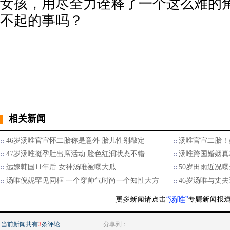
女孩，用尽全力诠释了一个这么难的
不起的事吗？
相关新闻
46岁汤唯官宣怀二胎称是意外 胎儿性别敲定
汤唯官宣二胎！嫁
47岁汤唯挺孕肚出席活动 脸色红润状态不错
汤唯跨国婚姻真
远嫁韩国11年后 女神汤唯被曝大瓜
50岁田雨近况
汤唯倪妮罕见同框 一个穿帅气时尚一个知性大方
46岁汤唯与丈
“汤唯”
当前新闻共有
3
条评论
分享到：