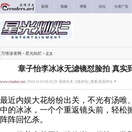
新闻
视频
博客
论坛
分类广告
万维读者网
星光灿烂
>
> 正文
章子怡李冰冰无滤镜怼脸拍 真实
www.creaders.net
| 2024-12-03 08:42:29 萌神木木 |
0
条评论 |
查看/发表评论
最近内娱大花纷纷出关，不光有汤唯
中的冰冰，一个个重返镜头前，轻松
阵阵回忆杀。