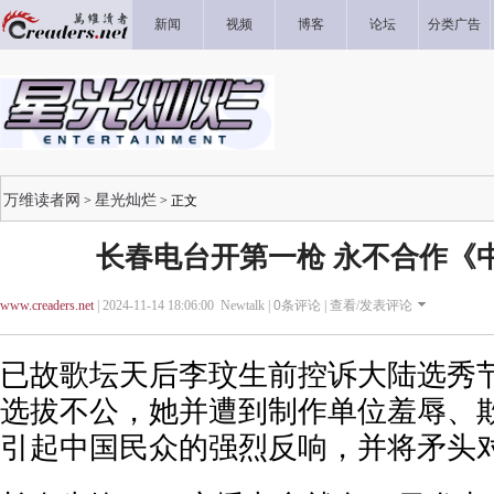
新闻
视频
博客
论坛
分类广告
万维读者网
星光灿烂
>
> 正文
长春电台开第一枪 永不合作《
www.creaders.net
| 2024-11-14 18:06:00 Newtalk |
0
条评论 |
查看/发表评论
已故歌坛天后李玟生前控诉大陆选秀
选拔不公，她并遭到制作单位羞辱、
引起中国民众的强烈反响，并将矛头