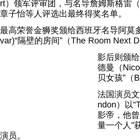
rt）领军评审团，与名导詹姆斯格雷（Ja
章子怡等人评选出最终得奖名单。
最高荣誉金狮奖颁给西班牙名导阿莫多瓦(P
var)“隔壁的房间”（The Room Next 
影后则颁给
德曼（Nico
贝女孩”（Ba
法国演员文森林
ndon）以“T
影帝，他曾以
量一个人”
演员。