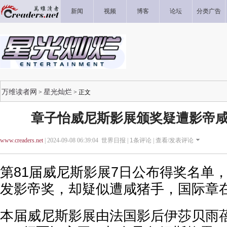
新闻
视频
博客
论坛
分类广告
万维读者网
星光灿烂
>
> 正文
章子怡威尼斯影展颁奖疑遭影帝咸
www.creaders.net
| 2024-09-08 06:39:04 世界日报 |
1
条评论 |
查看/发表评论
第81届威尼斯影展7日公布得奖名单
发影帝奖，却疑似遭咸猪手，国际章
本届威尼斯影展由法国影后伊莎贝雨蓓（Isa