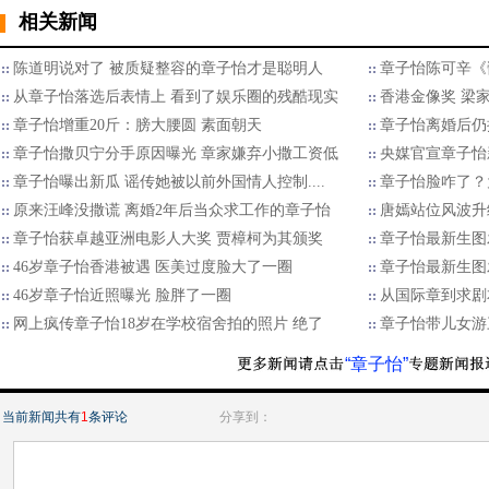
相关新闻
陈道明说对了 被质疑整容的章子怡才是聪明人
章子怡陈可辛《
从章子怡落选后表情上 看到了娱乐圈的残酷现实
香港金像奖 梁
章子怡增重20斤：膀大腰圆 素面朝天
章子怡离婚后仍
章子怡撒贝宁分手原因曝光 章家嫌弃小撒工资低
央媒官宣章子怡
章子怡曝出新瓜 谣传她被以前外国情人控制....
章子怡脸咋了？
原来汪峰没撒谎 离婚2年后当众求工作的章子怡
唐嫣站位风波升
章子怡获卓越亚洲电影人大奖 贾樟柯为其颁奖
章子怡最新生图
46岁章子怡香港被遇 医美过度脸大了一圈
章子怡最新生图
46岁章子怡近照曝光 脸胖了一圈
从国际章到求剧
网上疯传章子怡18岁在学校宿舍拍的照片 绝了
章子怡带儿女游
“章子怡”
当前新闻共有
1
条评论
分享到：