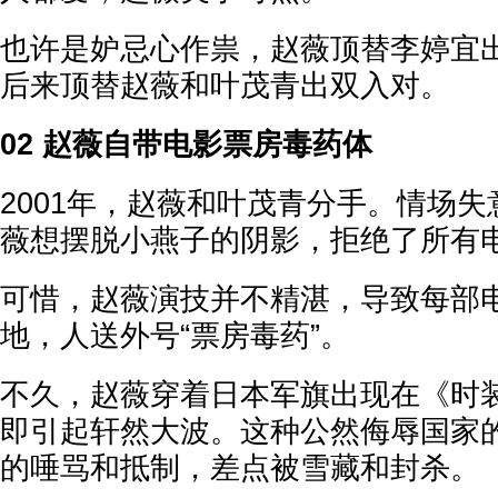
也许是妒忌心作祟，赵薇顶替李婷宜
后来顶替赵薇和叶茂青出双入对。
02 赵薇自带电影票房毒药体
2001年，赵薇和叶茂青分手。情场
薇想摆脱小燕子的阴影，拒绝了所有
可惜，赵薇演技并不精湛，导致每部
地，人送外号“票房毒药”。
不久，赵薇穿着日本军旗出现在《时
即引起轩然大波。这种公然侮辱国家
的唾骂和抵制，差点被雪藏和封杀。