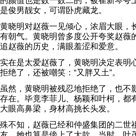
的颜值也是数一数二的，被崔新琴夸
是俊男靓女，可谓卧虎藏龙。
黄晓明对赵薇一见倾心，浓眉大眼，
有朝气。黄晓明曾多度公开夸奖赵薇
追赵薇的历史，满眼羞涩和爱意。
实在是太爱赵薇了，黄晓明决定表明
拒绝了，还被嘲笑：“又胖又土”。
虽然，黄晓明被残忍地拒绝了，也不
存在。毕竟李菲儿、杨颖和叶柯，都
大眼高鼻梁，身材高挑长头发。
殊不知，赵薇已经和仲盛集团的二世
友，她也算是傍上了大款。当时，叶