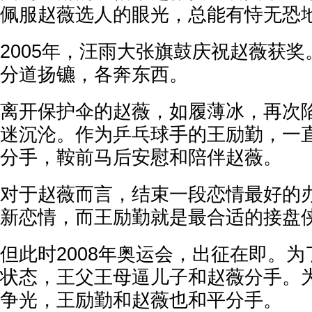
佩服赵薇选人的眼光，总能有恃无恐
2005年，汪雨大张旗鼓庆祝赵薇获
分道扬镳，各奔东西。
离开保护伞的赵薇，如履薄冰，再次
迷沉沦。作为乒乓球手的王励勤，一
分手，鞍前马后安慰和陪伴赵薇。
对于赵薇而言，结束一段恋情最好的
新恋情，而王励勤就是最合适的接盘
但此时2008年奥运会，出征在即。
状态，王父王母逼儿子和赵薇分手。
争光，王励勤和赵薇也和平分手。