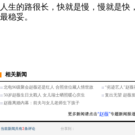
人生的路很长，快就是慢，慢就是快
最稳妥。
相关新闻
北电96级聚会赵薇还是红人 合照坐位藏人情世故
“劣迹艺人”赵薇
50岁赵薇生日太戳人 女儿瑞士晒照暖心庆生
复出无望 赵薇
赵薇离婚内幕：前夫与女儿老师生下孩子
“赵薇”
当前新闻共有
2
条评论
分享到：