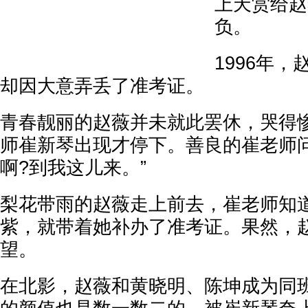
上天赏给赵
负。
1996年
却因大意弄丢了准考证。
青春靓丽的赵薇并未就此罢休，哭得
师崔新琴出现才停下。善良的崔老师问
啊?到我这儿来。”
梨花带雨的赵薇走上前去，崔老师知
紫，就带着她补办了准考证。果然，
望。
在北影，赵薇和黄晓明、陈坤成为同