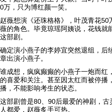
0万，只为博红颜一笑。
赵薇想演《还珠格格》，叶茂青花50
薇的角色。毕竟琼瑶阿姨说，花钱就
这部剧。
确定演小燕子的李婷宜突然退组，后
章出演小燕子。
谁成想，疯疯癫癫的小燕子一炮而红
的喜爱和关注。甚至因太红而被停播
播，不能影响考生的状态。
这部剧曾是80、90后最爱的神剧，
人都爱，赵薇炙手可热。