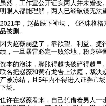
虽然，工作室公开证实两人并未婚变
明眼人都能理解，两人已经破镜无法
2021年，赵薇跌下神坛，《还珠格
品被删。
因为赵薇崩盘了，靠欲望、利益、捷
绩，一旦暴雷必定一败涂地，粉身碎
资本的泡沫，膨胀得越快破碎得越早
联名把赵薇和黄有龙告上法庭，裁决赵
产被冻结，且5年内不得进入证券市
下场。
也许在赵薇看来，自己凭借着男人一