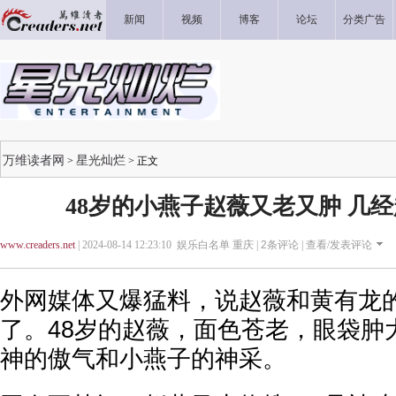
新闻
视频
博客
论坛
分类广告
万维读者网
星光灿烂
>
> 正文
48岁的小燕子赵薇又老又肿 几
www.creaders.net
| 2024-08-14 12:23:10 娱乐白名单 重庆 |
2
条评论 |
查看/发表评论
外网媒体又爆猛料，说赵薇和黄有龙
了。48岁的赵薇，面色苍老，眼袋肿
神的傲气和小燕子的神采。