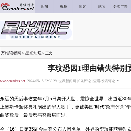
新闻
视频
博客
论坛
分类广告
万维读者网
星光灿烂
>
> 正文
李玟恐因1理由错失特别
www.creaders.net
| 2024-05-15 22:30:29 世界新闻网 |
0
条评论 |
查看/发表评论
永远的天后李玟去年7月5日离开人世，震惊全世界，出道近30
上奥斯卡颁奖典礼演出的华人歌手，更被美国“时代”杂志评为“华
曲奖歌后，最后都与奖擦肩而过。
今（16）日第35届金曲奖公布入围名单，外界盼李玟能获特别