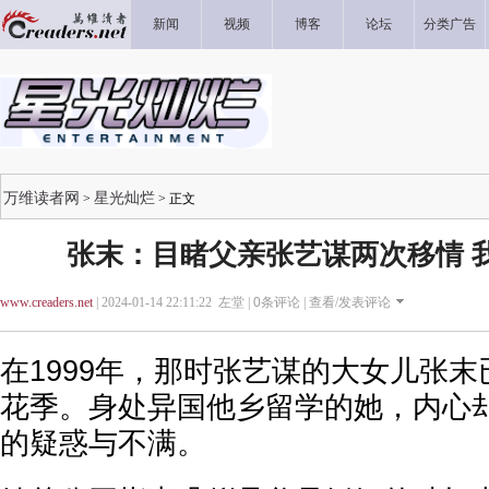
新闻
视频
博客
论坛
分类广告
万维读者网
星光灿烂
>
> 正文
张末：目睹父亲张艺谋两次移情 
www.creaders.net
| 2024-01-14 22:11:22 左堂 |
0
条评论 |
查看/发表评论
在1999年，那时张艺谋的大女儿张末
花季。身处异国他乡留学的她，内心
的疑惑与不满。