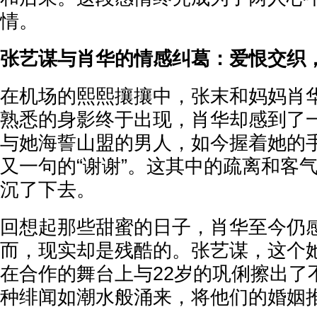
情。
张艺谋与肖华的情感纠葛：爱恨交织
在机场的熙熙攘攘中，张末和妈妈肖
熟悉的身影终于出现，肖华却感到了
与她海誓山盟的男人，如今握着她的
又一句的“谢谢”。这其中的疏离和客
沉了下去。
回想起那些甜蜜的日子，肖华至今仍
而，现实却是残酷的。张艺谋，这个
在合作的舞台上与22岁的巩俐擦出了
种绯闻如潮水般涌来，将他们的婚姻