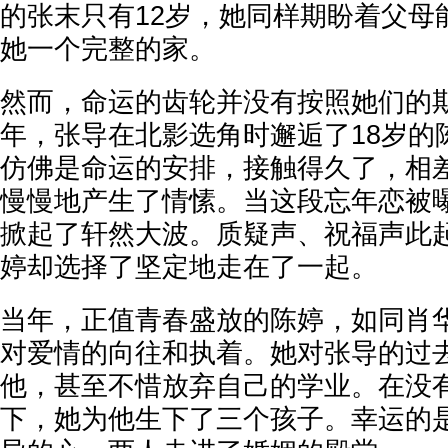
的张末只有12岁，她同样期盼着父母
她一个完整的家。
然而，命运的齿轮并没有按照她们的期
年，张导在北影选角时邂逅了18岁的
仿佛是命运的安排，接触得久了，相差
慢慢地产生了情愫。当这段忘年恋被
掀起了轩然大波。质疑声、祝福声此
婷却选择了坚定地走在了一起。
当年，正值青春盛放的陈婷，如同肖
对爱情的向往和执着。她对张导的过
他，甚至不惜放弃自己的学业。在没
下，她为他生下了三个孩子。幸运的