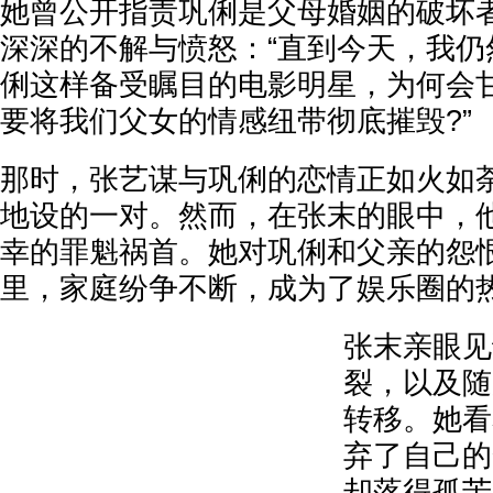
她曾公开指责巩俐是父母婚姻的破坏
深深的不解与愤怒：“直到今天，我仍
俐这样备受瞩目的电影明星，为何会
要将我们父女的情感纽带彻底摧毁?”
那时，张艺谋与巩俐的恋情正如火如
地设的一对。然而，在张末的眼中，
幸的罪魁祸首。她对巩俐和父亲的怨
里，家庭纷争不断，成为了娱乐圈的
张末亲眼见
裂，以及随
转移。她看
弃了自己的
却落得孤苦