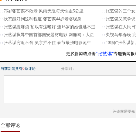
76岁张艺谋不敢老 风雨无阻每天快走5公里
张艺谋的三个女人
状态能好到这种程度 张艺谋44岁老婆现身
张艺谋又惹争议
张艺谋惹麻烦 拍戏有这嗜好 连16岁的她也逃不过
张艺谋在人民日
张艺谋执导中国首部国安题材电影 网痛骂：大烂
央视马年春晚 
张艺谋穷追不舍 吴京拦不住 春节最强电影诞生
“国师”张艺谋
“张艺谋”
当前新闻共有
0
条评论
分享到：
评论前需要先
全部评论