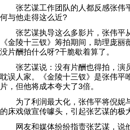
张艺谋工作团队的人都反感张伟平
何与他走得这么近?
张艺谋执导这么多影片，张伟平从
《金陵十三钗》筹拍期间，助理庞丽
没片酬拍什么呀?干脆歇着算了。
张艺谋说：没有片酬也得拍，演员
耽误人家。《金陵十三钗》是张伟平
片，但他将成本夸大了3倍。
为了利润最大化，张伟平将倪妮与
的床戏做宣传噱头，引起张艺谋的极
网友和媒体纷纷指责张艺谋，说他