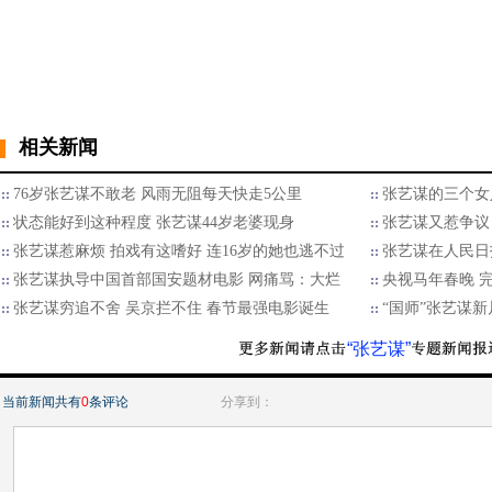
相关新闻
76岁张艺谋不敢老 风雨无阻每天快走5公里
张艺谋的三个女人
状态能好到这种程度 张艺谋44岁老婆现身
张艺谋又惹争议
张艺谋惹麻烦 拍戏有这嗜好 连16岁的她也逃不过
张艺谋在人民日
张艺谋执导中国首部国安题材电影 网痛骂：大烂
央视马年春晚 
张艺谋穷追不舍 吴京拦不住 春节最强电影诞生
“国师”张艺谋
“张艺谋”
当前新闻共有
0
条评论
分享到：