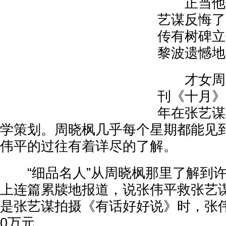
正当他们
艺谋反悔了
传有树碑立
黎波遗憾地
才女周晓
刊《十月》
年在张艺谋
学策划。周晓枫几乎每个星期都能见
伟平的过往有着详尽的了解。
“细品名人”从周晓枫那里了解到许
上连篇累牍地报道，说张伟平救张艺
是张艺谋拍摄《有话好好说》时，张伟
0万元。