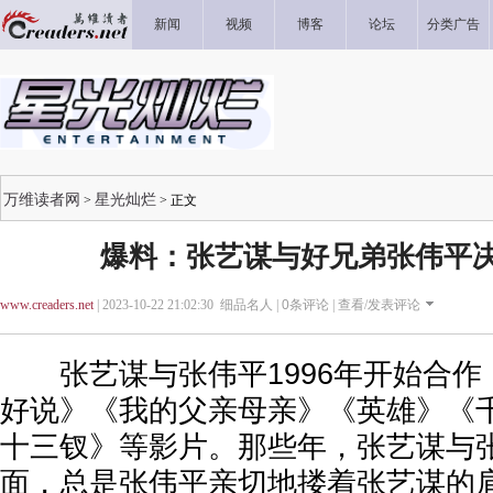
新闻
视频
博客
论坛
分类广告
万维读者网
星光灿烂
>
> 正文
爆料：张艺谋与好兄弟张伟平
www.creaders.net
| 2023-10-22 21:02:30 细品名人 |
0
条评论 |
查看/发表评论
张艺谋与张伟平1996年开始合作
好说》《我的父亲母亲》《英雄》《
十三钗》等影片。那些年，张艺谋与
面，总是张伟平亲切地搂着张艺谋的