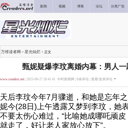
新闻
视频
博客
论坛
分类广告
万维读者网
星光灿烂
>
> 正文
甄妮疑爆李玟离婚内幕：男人一
www.creaders.net
| 2023-09-27 20:41:41 中时新闻网 |
0
条评论 |
查看/发表评论
天后李玟今年7月骤逝，和她是忘年
妮今(28日)上午透露又梦到李玟，她
不要太伤心难过，“比喻她成哪吒顽皮
就走了，好让老人家放心放下”。