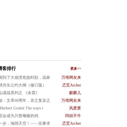
博客排行
更多>>
国到了大崩溃危急时刻，温家
万维网友来
球共生公约大纲（修订版）
孞烎Archer
山谍战系列之 《余震》
麒麟儿
放：文革60周年，哀之复哀之
万维网友来
Herbert Grubel The ways r
风萧萧
尼会成为川普儆猴的鸡
阿妞不牛
一步，海阔天空！——实事求
孞烎Archer