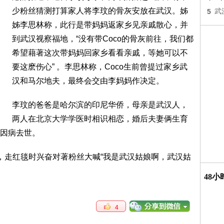
少粉丝猜测打算家人将李玟的骨灰安放在武汉。姊
5
武
姊李思林称，此行是带妈妈返家乡见亲戚散心，并
到武汉视察福地，“没有带Coco的骨灰前往，我们都
希望藉著这次带妈妈回家乡看看亲戚，等她可以不
要这麽伤心” 。李思林称，Coco生前曾提过家乡武
汉和马尔地夫，最终会交由李妈妈作决定。
李玟的爸爸是哈尔滨的印尼华侨，母亲是武汉人，
两人在北京大学学医时相识相恋，婚后夫妻俩生育
因病去世。
，走红毯时兴奋对著粉丝大喊“我是武汉姑娘啊，武汉姑
48
4