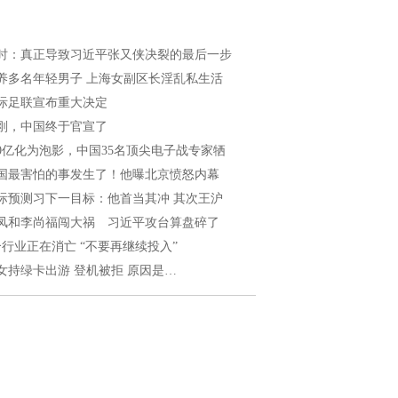
时：真正导致习近平张又侠决裂的最后一步
养多名年轻男子 上海女副区长淫乱私生活
际足联宣布重大决定
刚，中国终于官宣了
00亿化为泡影，中国35名顶尖电子战专家牺
国最害怕的事发生了！他曝北京愤怒内幕
际预测习下一目标：他首当其冲 其次王沪
凤和李尚福闯大祸 习近平攻台算盘碎了
个行业正在消亡 “不要再继续投入”
女持绿卡出游 登机被拒 原因是…