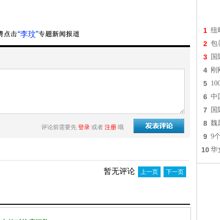
1
纽
“李玟”
2
包
3
国
4
刚
5
1
6
中
7
国
8
魏
评论前需要先
登录
或者
注册
哦
9
9
10
华
暂无评论
上一页
下一页