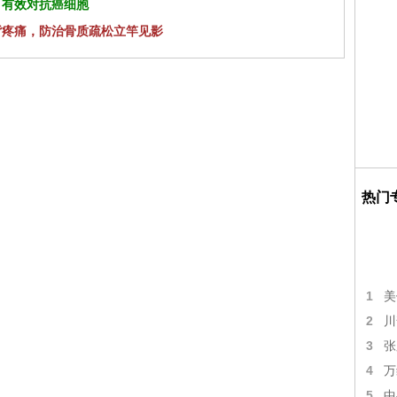
 有效对抗癌细胞
背疼痛，防治骨质疏松立竿见影
热门
1
美
2
川
3
张
4
万
5
中