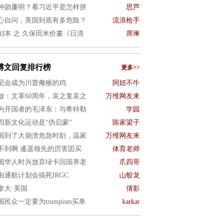
仲勋廉明？看习近平是怎样拼
思芦
心自问，美国到底有多危险？
流浪枪手
刻本 之 久保田米价畫《日清
席琳
博文回复排行榜
更多>>
尼会成为川普儆猴的鸡
阿妞不牛
放：文革60周年，哀之复哀之
万维网友来
为开国者的毛泽东：与希特勒
学园
四新文化运动是“伪启蒙”
陈家梁子
国到了大崩溃危急时刻，温家
万维网友来
不到啊 遙遥领先的厉害囯买
体育老师
国华人时兴放弃绿卡回国养老
爪四哥
由通航计划会搞死IRGC
山蛟龙
拿大·美国
倩影
国民众一定要为trumpism买单
karkar