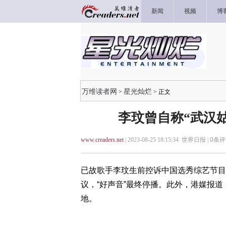
新闻
视频
博
万维读者网
星光灿烂
>
> 正文
李玟曾自称“武汉
www.creaders.net
| 2023-08-25 18:15:34 世界日报 |
0
条评
已故歌手李玟生前控诉中国选秀综艺节目
议，“好声音”最终停播。此外，港媒报
地。