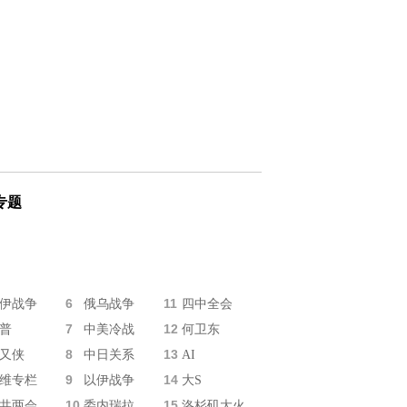
专题
6
11
伊战争
俄乌战争
四中全会
7
12
普
中美冷战
何卫东
8
13
又侠
中日关系
AI
9
14
维专栏
以伊战争
大S
10
15
共两会
委内瑞拉
洛杉矶大火