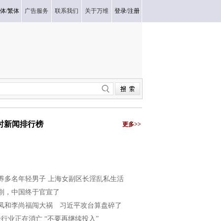
体
/
繁体
广告服务
联系我们
关于万维
登录
/
注册
小时新闻排行榜
更多>>
养多名年轻男子 上海女副区长淫乱私生活
刚，中国终于官宣了
凤和李尚福闯大祸 习近平攻台算盘碎了
个行业正在消亡 “不要再继续投入”