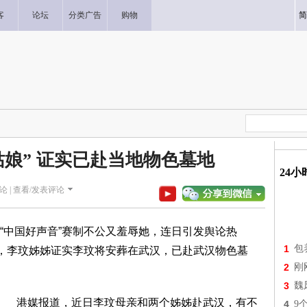
客
论坛
分类广告
购物
简
姑娘” 证实已赴当地物色墓地
24
论 |
查看/发表评论
“中国好声音”赛制不公又羞辱她，连日引发舆论热
1
包
道，李玟姊姊证实李玟将安葬在武汉，已赴武汉物色墓
2
刚
3
魏
港媒报道，近日李玟母亲和两个姊姊赴武汉，有不
4
9