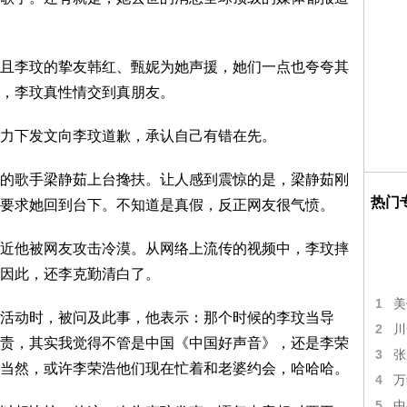
且李玟的挚友韩红、甄妮为她声援，她们一点也夸夸其
，李玟真性情交到真朋友。
力下发文向李玟道歉，承认自己有错在先。
的歌手梁静茹上台搀扶。让人感到震惊的是，梁静茹刚
热门
要求她回到台下。不知道是真假，反正网友很气愤。
近他被网友攻击冷漠。从网络上流传的视频中，李玟摔
因此，还李克勤清白了。
1
美
活动时，被问及此事，他表示：那个时候的李玟当导
2
川
责，其实我觉得不管是中国《中国好声音》，还是李荣
3
张
当然，或许李荣浩他们现在忙着和老婆约会，哈哈哈。
4
万
5
中