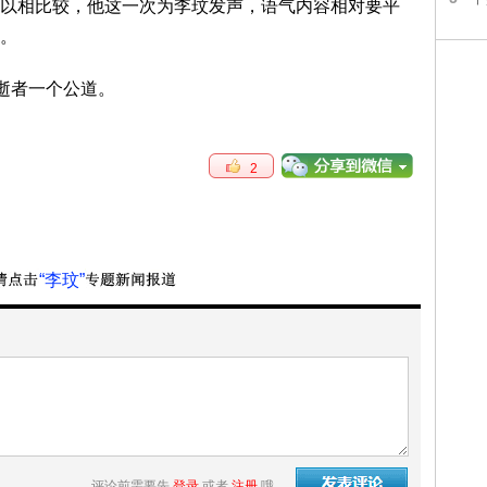
以相比较，他这一次为李玟发声，语气内容相对要平
。
逝者一个公道。
2
“李玟”
评论前需要先
登录
或者
注册
哦