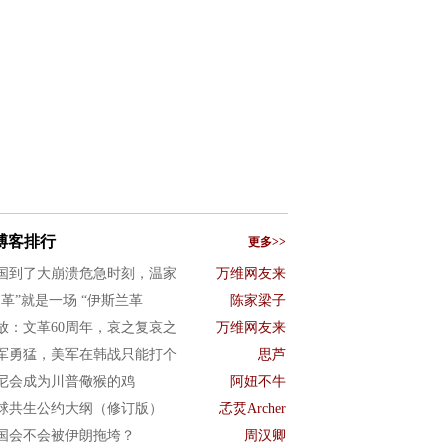
博客排行
更多>>
国到了大崩溃危急时刻，温家
万维网友来
文革”就是一场 “伊斯兰革
陈家梁子
放：文革60周年，哀之复哀之
万维网友来
军勇猛，美军在韩战只能打个
思芦
尼会成为川普儆猴的鸡
阿妞不牛
球共生公约大纲（修订版）
孞烎Archer
国会不会被伊朗拖垮？
周汉卿