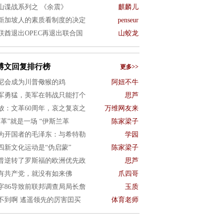
山谍战系列之 《余震》
麒麟儿
新加坡人的素质看制度的决定
penseur
联酋退出OPEC再退出联合国
山蛟龙
博文回复排行榜
更多>>
尼会成为川普儆猴的鸡
阿妞不牛
军勇猛，美军在韩战只能打个
思芦
放：文革60周年，哀之复哀之
万维网友来
文革”就是一场 “伊斯兰革
陈家梁子
为开国者的毛泽东：与希特勒
学园
四新文化运动是“伪启蒙”
陈家梁子
普逆转了罗斯福的欧洲优先政
思芦
有共产党，就没有如来佛
爪四哥
字86导致前联邦调查局局长詹
玉质
不到啊 遙遥领先的厉害囯买
体育老师