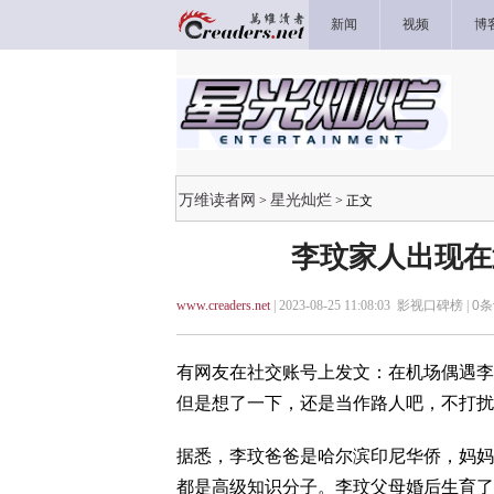
新闻
视频
博
万维读者网
星光灿烂
>
> 正文
李玟家人出现在
www.creaders.net
| 2023-08-25 11:08:03 影视口碑榜 |
0
条
有网友在社交账号上发文：在机场偶遇李
但是想了一下，还是当作路人吧，不打扰
据悉，李玟爸爸是哈尔滨印尼华侨，妈妈
都是高级知识分子。李玟父母婚后生育了