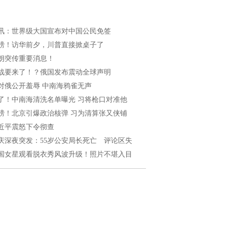
讯：世界级大国宣布对中国公民免签
磅！访华前夕，川普直接掀桌子了
朗突传重要消息！
战要来了！？俄国发布震动全球声明
对俄公开羞辱 中南海鸦雀无声
了！中南海清洗名单曝光 习将枪口对准他
磅！北京引爆政治核弹 习为清算张又侠铺
近平震怒下令彻查
庆深夜突发：55岁公安局长死亡 评论区失
国女星观看脱衣秀风波升级！照片不堪入目