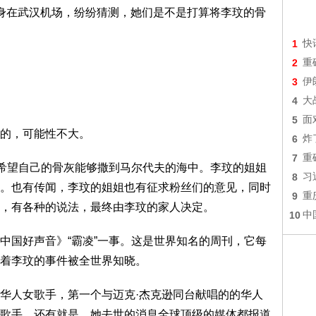
身在武汉机场，纷纷猜测，她们是不是打算将李玟的骨
1
快
2
重
3
伊
4
大
5
面
猜的，可能性不大。
6
炸
7
重
，希望自己的骨灰能够撒到马尔代夫的海中。李玟的姐姐
8
习
。也有传闻，李玟的姐姐也有征求粉丝们的意见，同时
9
重
，有各种的说法，最终由李玟的家人决定。
10
中
中国好声音》“霸凌”一事。这是世界知名的周刊，它每
着李玟的事件被全世界知晓。
华人女歌手，第一个与迈克·杰克逊同台献唱的的华人
歌手。还有就是，她去世的消息全球顶级的媒体都报道