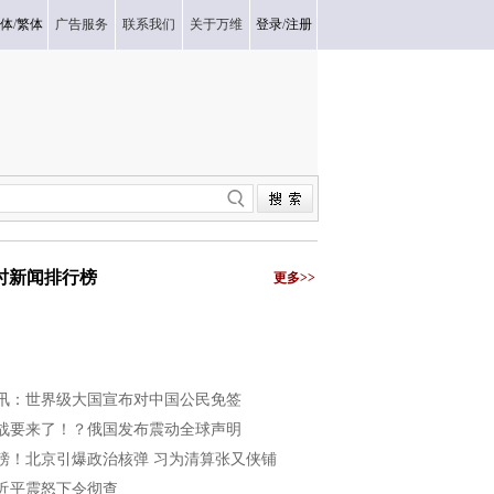
体
/
繁体
广告服务
联系我们
关于万维
登录
/
注册
小时新闻排行榜
更多>>
讯：世界级大国宣布对中国公民免签
战要来了！？俄国发布震动全球声明
磅！北京引爆政治核弹 习为清算张又侠铺
近平震怒下令彻查