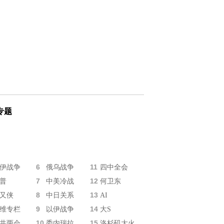
专题
6
11
伊战争
俄乌战争
四中全会
7
12
普
中美冷战
何卫东
8
13
又侠
中日关系
AI
9
14
维专栏
以伊战争
大S
10
15
共两会
委内瑞拉
洛杉矶大火