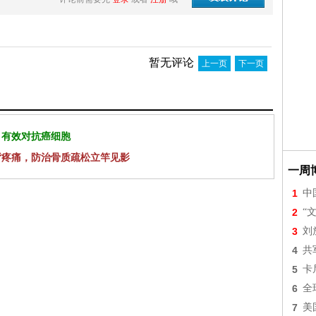
暂无评论
上一页
下一页
 有效对抗癌细胞
背疼痛，防治骨质疏松立竿见影
一周
1
中
2
“
3
刘
4
共
5
卡
6
全
7
美