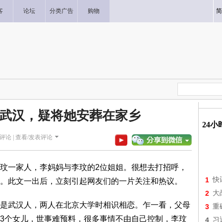
客
论坛
分类广告
购物
简
武汉，疑将她安葬在家乡
24
评论 |
查看/发表评论
玟一家人，李妈妈与李玟的2位姐姐。很想去打招呼，
1
快
。此文一出后，立刻引起网友们的一片关注和热议。
2
大
是武汉人，两人在北京大学时相识相恋。乍一看，父母
3
重
3个女儿，世事难预料，很多事情不由自己控制，李玟
4
习