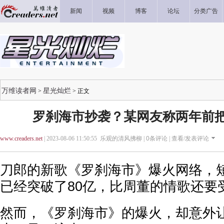
新闻
视频
博客
论坛
分类广告
万维读者网
星光灿烂
>
> 正文
罗刹海市抄袭？某网友称两年前
www.creaders.net
| 2023-08-06 11:50:55 乐观的清风拂柳 |
0
条评论 |
查看/发表评论
刀郎的新歌《罗刹海市》爆火网络，
已经突破了80亿，比周董的情歌还要
然而，《罗刹海市》的爆火，却意外